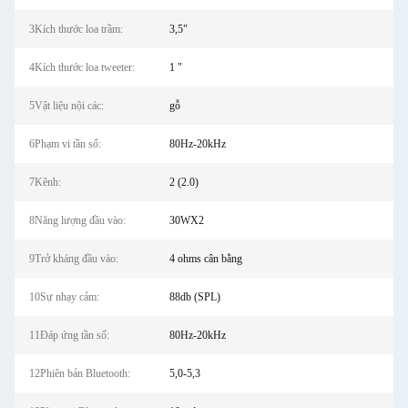
3Kích thước loa trầm:
3,5"
4Kích thước loa tweeter:
1 "
5Vật liệu nội các:
gỗ
6Phạm vi tần số:
80Hz-20kHz
7Kênh:
2 (2.0)
8Năng lượng đầu vào:
30WX2
9Trở kháng đầu vào:
4 ohms cân bằng
10Sự nhạy cảm:
88db (SPL)
11Đáp ứng tần số:
80Hz-20kHz
12Phiên bản Bluetooth:
5,0-5,3