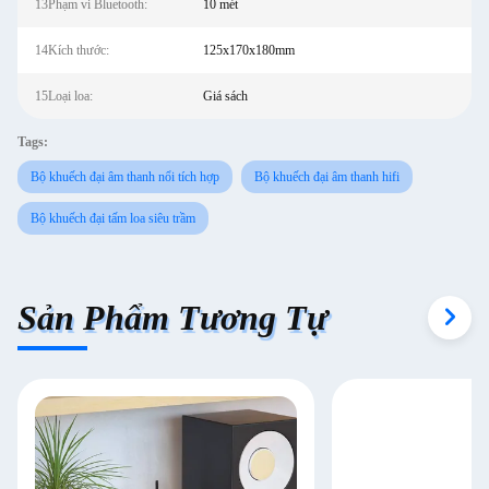
13Phạm vi Bluetooth:
10 mét
14Kích thước:
125x170x180mm
15Loại loa:
Giá sách
Tags:
Bộ khuếch đại âm thanh nổi tích hợp
Bộ khuếch đại âm thanh hifi
Bộ khuếch đại tấm loa siêu trầm
Sản Phẩm Tương Tự