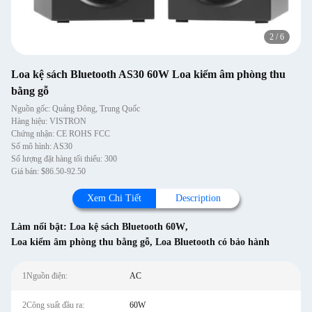
2
/
6
Loa kệ sách Bluetooth AS30 60W Loa kiểm âm phòng thu
bằng gỗ
Nguồn gốc: Quảng Đông, Trung Quốc
Hàng hiệu: VISTRON
Chứng nhận: CE ROHS FCC
Số mô hình: AS30
Số lượng đặt hàng tối thiểu: 300
Giá bán: $86.50-92.50
Xem Chi Tiết
Description
Làm nổi bật:
Loa kệ sách Bluetooth 60W
,
Loa kiểm âm phòng thu bằng gỗ
,
Loa Bluetooth có bảo hành
1Nguồn điện:
AC
2Công suất đầu ra:
60W