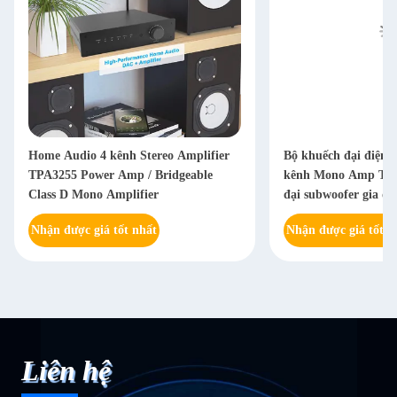
Home Audio 4 kênh Stereo Amplifier
Bộ khuếch đại điện 
TPA3255 Power Amp / Bridgeable
kênh Mono Amp TPA
Class D Mono Amplifier
đại subwoofer gia đì
Nhận được giá tốt nhất
Nhận được giá tốt n
Liên hệ