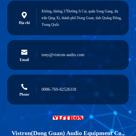
Không, không.17Đường Ji Cai, quận Song Gang, thị
trấn Qing Xi, thành phố Dong Guan, tỉnh Quảng Đông,
Địa chỉ
Trung Quốc
tony@vistron-audio.com
Email
0086-769-82526118
Phone
Vistron(Dong Guan) Audio Equipment Co.,