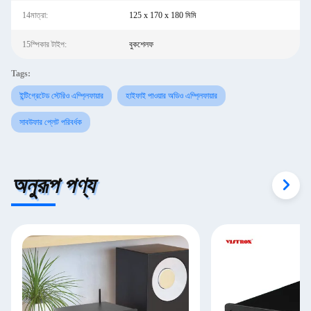
14মাত্রা:
125 x 170 x 180 মিমি
15স্পিকার টাইপ:
বুকশেলফ
Tags:
ইন্টিগ্রেটেড স্টেরিও এম্প্লিফায়ার
হাইফাই পাওয়ার অডিও এম্প্লিফায়ার
সাবউফার প্লেট পরিবর্ধক
অনুরূপ পণ্য