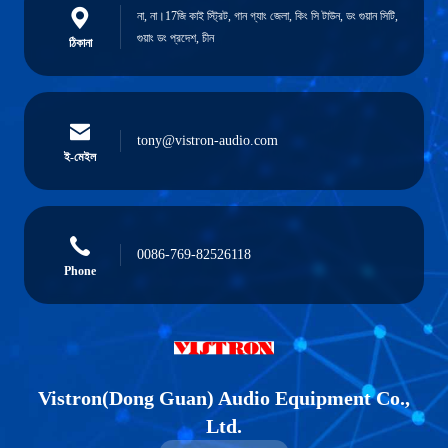
না, না।17জি কাই স্ট্রিট, গান গ্যাং জেলা, কিং সি টাউন, ডং গুয়ান সিটি,
গুয়াং ডং প্রদেশ, চীন
ঠিকানা
tony@vistron-audio.com
ই-মেইল
0086-769-82526118
Phone
Vistron(Dong Guan) Audio Equipment Co.,
Ltd.