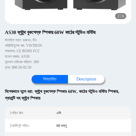
2
/
6
AS30 ব্লুটুথ বুকশেল্ফ স্পিকার 60W কাঠের স্টুডিও মনিটর
উৎপত্তি স্থল: গুয়াংডং, চীন
পরিচিতিমুলক নাম: VISTRON
সাক্ষ্যদান: CE ROHS FCC
মডেল নম্বার: AS30
ন্যূনতম চাহিদার পরিমাণ: 300
মূল্য: $86.50-92.50
বিস্তারিত
Description
বিশেষভাবে তুলে ধরা:
ব্লুটুথ বুকশেল্ফ স্পিকার 60W
,
কাঠের স্টুডিও মনিটর স্পিকার
,
গ্যারান্টি সহ ব্লুটুথ স্পিকার
1শক্তি উত্স:
এসি
2আউটপুট শক্তি:
60 ডাব্লু