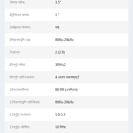
3উফার সাইজ:
3.5"
4টুইটারের আকার:
1 "
5মন্ত্রিসভা উপাদান:
কাঠ
6ফ্রিকোয়েন্সি রেঞ্জ:
80Hz-20kHz
7চ্যানেল:
2 (2.0)
8ইনপুট শক্তি:
30Wx2
9ইনপুট প্রতিবন্ধকতা:
4 ওহমস ভারসাম্যপূর্ণ
10সংবেদনশীলতা:
88 ডিবি (এসপিএল)
11ফ্রিকোয়েন্সি প্রতিক্রিয়া:
80Hz-20kHz
12ব্লুটুথ সংস্করণ:
5.0-5.3
13ব্লুটুথ পরিসীমা:
10 মিটার