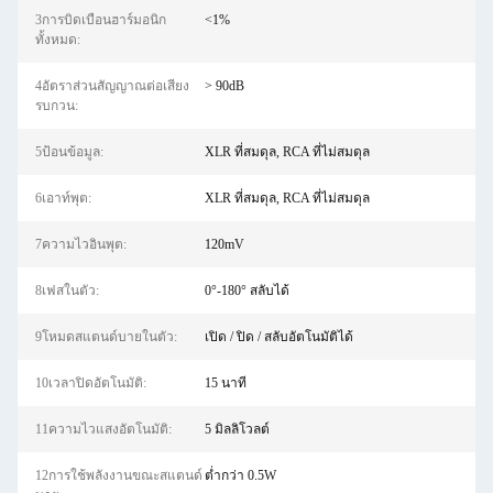
3การบิดเบือนฮาร์มอนิก
<1%
ทั้งหมด:
4อัตราส่วนสัญญาณต่อเสียง
> 90dB
รบกวน:
5ป้อนข้อมูล:
XLR ที่สมดุล, RCA ที่ไม่สมดุล
6เอาท์พุต:
XLR ที่สมดุล, RCA ที่ไม่สมดุล
7ความไวอินพุต:
120mV
8เฟสในตัว:
0°-180° สลับได้
9โหมดสแตนด์บายในตัว:
เปิด / ปิด / สลับอัตโนมัติได้
10เวลาปิดอัตโนมัติ:
15 นาที
11ความไวแสงอัตโนมัติ:
5 มิลลิโวลต์
12การใช้พลังงานขณะสแตนด์
ต่ำกว่า 0.5W