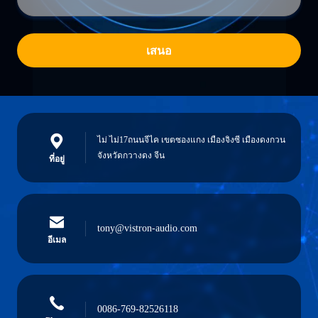
เสนอ
ไม่ ไม่17ถนนจีไค เขตซองแกง เมืองจิงซี เมืองดงกวน
จังหวัดกวางดง จีน
ที่อยู่
tony@vistron-audio.com
อีเมล
0086-769-82526118