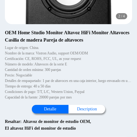
2
/
4
OEM Home Studio Monitor Altavoz HiFi Monitor Altavoces
Casilla de madera Pareja de altavoces
Lugar de origen: China.
Nombre de la marca: Vistron Audio, support OEM/ODM
Certificación: CE, ROHS, FCC, UL, as your request
Número de modelo: Altavoces de la serie E
Cantidad de orden mínima: 300 parejas
Precio: Negociable
Detalles de empaquetado: 1 par de altavoces en una caja interior, luego envasado en una caja.
Tiempo de entrega: 40 a 50 días
Condiciones de pago: T/T, L/C, Western Union, Paypal
Capacidad de la fuente: 20000 parejas por mes
Detalle
Description
Resaltar:
Altavoz de monitor de estudio OEM
,
El altavoz HiFi del monitor de estudio