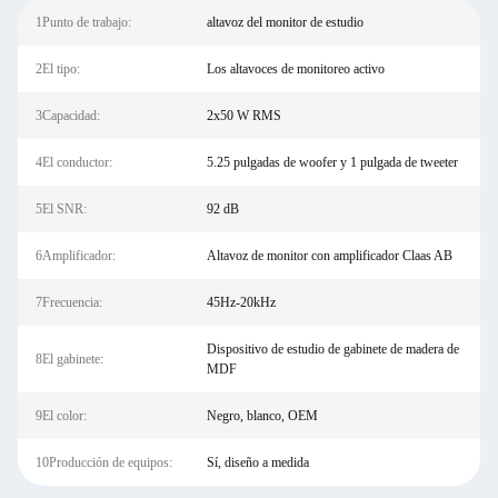
1Punto de trabajo:
altavoz del monitor de estudio
2El tipo:
Los altavoces de monitoreo activo
3Capacidad:
2x50 W RMS
4El conductor:
5.25 pulgadas de woofer y 1 pulgada de tweeter
5El SNR:
92 dB
6Amplificador:
Altavoz de monitor con amplificador Claas AB
7Frecuencia:
45Hz-20kHz
Dispositivo de estudio de gabinete de madera de
8El gabinete:
MDF
9El color:
Negro, blanco, OEM
10Producción de equipos:
Sí, diseño a medida