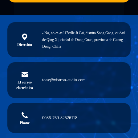
- No, no es así.17calle Ji Cai, distrito Song Gang, ciudad
de Qing Xi, ciudad de Dong Guan, provincia de Guang
Dirección
Dong, China
tony@vistron-audio.com
El correo
electrónico
0086-769-82526118
Phone