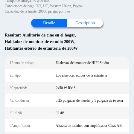
Tiempo de entrega: 40 a 50 días
Condiciones de pago: T/T, L/C, Western Union, Paypal
Capacidad de la fuente: 20000 parejas por mes
Detalle
Description
Resaltar:
Auditorio de cine en el hogar
,
Hablador de monitor de estudio 200W
,
Hablantes estéreo de estantería de 200W
1Punto de trabajo:
El altavoz del monitor de HIFI Studio
2El tipo:
Los altavoces activos de la estantería
3Capacidad:
2x50 W RMS
4El conductor:
5.25 pulgadas de woofer y 1 pulgada de tweeter
5El SNR:
92 dB
6Amplificador:
Altavoz de monitor con amplificador Claas AB