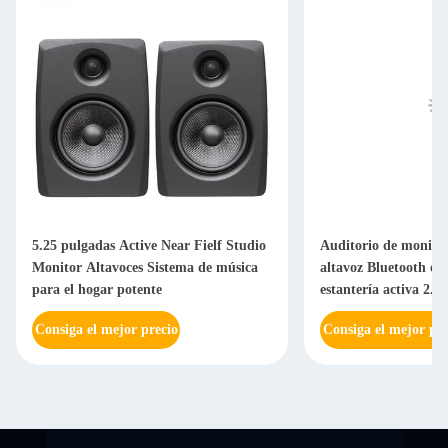
5.25 pulgadas Active Near Fielf Studio
Auditorio de monito
Monitor Altavoces Sistema de música
altavoz Bluetooth con
para el hogar potente
estantería activa 2.0
Consiga el mejor precio
Consiga el mejor pre