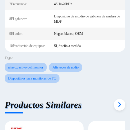
7Frecuencia:
45Hz-20kHz
Dispositivo de estudio de gabinete de madera de
8El gabinete:
MDF
9El color:
Negro, blanco, OEM
10Producción de equipos:
Sí, diseño a medida
Tags:
altavoz activo del monitor
Altavoces de audio
Dispositivos para monitores de PC
Productos Similares