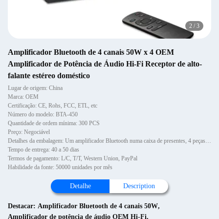
2
/
3
Amplificador Bluetooth de 4 canais 50W x 4 OEM
Amplificador de Potência de Áudio Hi-Fi Receptor de alto-
falante estéreo doméstico
Lugar de origem: China
Marca: OEM
Certificação: CE, Rohs, FCC, ETL, etc
Número do modelo: BTA-450
Quantidade de ordem mínima: 300 PCS
Preço: Negociável
Detalhes da embalagem: Um amplificador Bluetooth numa caixa de presentes, 4 peças numa caixa.
Tempo de entrega: 40 a 50 dias
Termos de pagamento: L/C, T/T, Western Union, PayPal
Habilidade da fonte: 50000 unidades por mês
Detalhe
Description
Destacar:
Amplificador Bluetooth de 4 canais 50W
,
Amplificador de potência de áudio OEM Hi-Fi
,