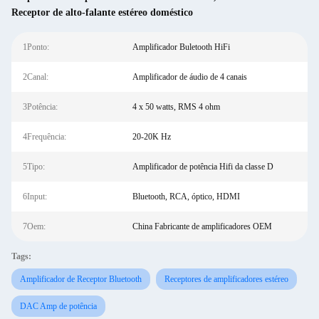
Receptor de alto-falante estéreo doméstico
1Ponto:
Amplificador Buletooth HiFi
2Canal:
Amplificador de áudio de 4 canais
3Potência:
4 x 50 watts, RMS 4 ohm
4Frequência:
20-20K Hz
5Tipo:
Amplificador de potência Hifi da classe D
6Input:
Bluetooth, RCA, óptico, HDMI
7Oem:
China Fabricante de amplificadores OEM
Tags:
Amplificador de Receptor Bluetooth
Receptores de amplificadores estéreo
DAC Amp de potência