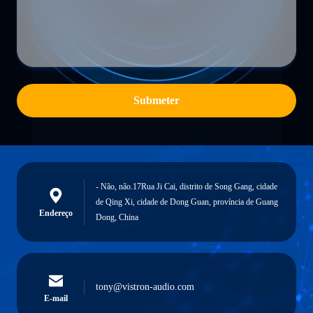
Submeter
- Não, não.17Rua Ji Cai, distrito de Song Gang, cidade
de Qing Xi, cidade de Dong Guan, província de Guang
Endereço
Dong, China
tony@vistron-audio.com
E-mail