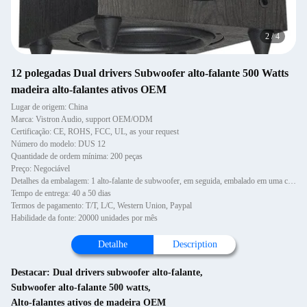
2
/
4
12 polegadas Dual drivers Subwoofer alto-falante 500 Watts
madeira alto-falantes ativos OEM
Lugar de origem: China
Marca: Vistron Audio, support OEM/ODM
Certificação: CE, ROHS, FCC, UL, as your request
Número do modelo: DUS 12
Quantidade de ordem mínima: 200 peças
Preço: Negociável
Detalhes da embalagem: 1 alto-falante de subwoofer, em seguida, embalado em uma caixa de papelão exterior.
Tempo de entrega: 40 a 50 dias
Termos de pagamento: T/T, L/C, Western Union, Paypal
Habilidade da fonte: 20000 unidades por mês
Detalhe
Description
Destacar:
Dual drivers subwoofer alto-falante
,
Subwoofer alto-falante 500 watts
,
Alto-falantes ativos de madeira OEM