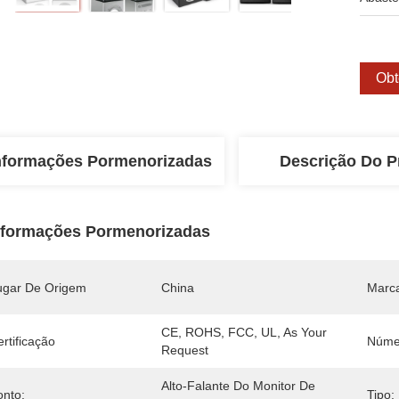
Obt
nformações Pormenorizadas
Descrição Do P
nformações Pormenorizadas
ugar De Origem
China
Marc
CE, ROHS, FCC, UL, As Your 
rtificação
Núme
Request
Alto-Falante Do Monitor De 
onto:
Tipo: