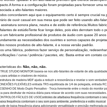
acto.A forma e a configuração foram projetadas para fornecer uma r
sociada a alto-falantes maiores.
odos concordarem aqui que o equipamento certo é sempre crucial na p
rário de ouvir casual em sua mesa que pode ser feito usando alto-fa
assinatura sonora plana, neutra e de estilo de referência.Muitos fabr
-falantes de estúdioTente ficar longe deles, pois eles derrotam todo o p
 um fabricante profissional de produtos de áudio com quase 20 anos 
undamente as necessidades dos ouvintes e somos capazes de projetar 
os nossos produtos de alto-falante, é a nossa versão padrão.
s uma fábrica, podemos fazer serviço de personalização, redesenhar os
cificações / curva / potência / pacotes, etc. Basta entrar em contato c
cterísticas do
- Não, não, não.
 TRUE STUDIO MONITOR baseia-se nos alto-falantes de estante de alta qualidade,
 para artistas e criadores de música.
 estrutura de madeira MDF ajuda a reduzir a ressonância e revelar o som verdadeir
ONEXÕES FLEXÍVELES entrada TRS equilibrada de 1/4 de polegada, entrada RCA 
ESENHO DE Modo Duplo Pensativo - Troca livremente entre o modo do monitor pa
ca para desfrutar de música diária para relaxar de acordo com suas necessidades.
ONTROLOS FÁCILES DE USO
Controles de alta/baixa frequência contornam o seu
baixa frequência contornam o seu som para ambiente, preferência e estilo musical
juste de baixa frequência plana adicionando versatilidade e precisão melhorada 