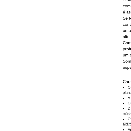
comp
é as
Se t
cont
uma 
alto
Como
prof
um d
Somo
espe
Cara
O
plana
A
C
D
músi
C
alta/
A