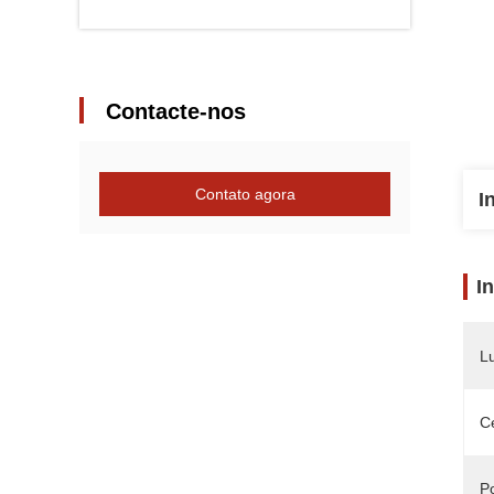
Contacte-nos
Contato agora
I
I
L
Ce
P