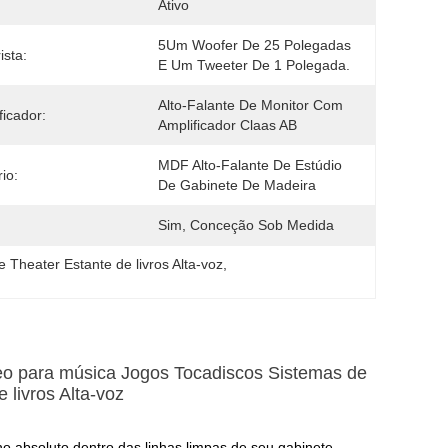
Ativo
5Um Woofer De 25 Polegadas 
ista:
E Um Tweeter De 1 Polegada.
Alto-Falante De Monitor Com 
ficador:
Amplificador Claas AB
MDF Alto-Falante De Estúdio 
io:
De Gabinete De Madeira
Sim, Conceção Sob Medida
 Theater Estante de livros Alta-voz
, 
reo para música Jogos Tocadiscos Sistemas de
 livros Alta-voz
 absoluto dentro das linhas limpas de seu gabinete