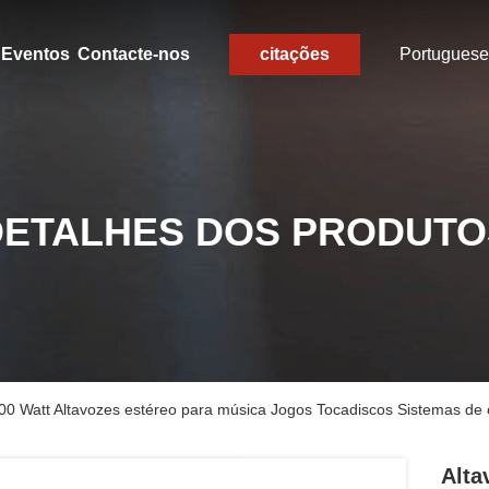
Eventos
Contacte-nos
citações
Portuguese
DETALHES DOS PRODUTO
 200 Watt Altavozes estéreo para música Jogos Tocadiscos Sistemas d
Alta