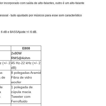
or incorporado com saída de alto-falantes, outro é um alto-falante
essoal - tudo ajustado por músicos para esse som característico
/- 6 dB e BASS
Ajuste +/- 6 dB.
E808
2x80W
m
RMS@4ohm
 (+/- 2
45 Hz-22 kHz (+/- 2
dB)
as
8 polegadas Aramid
a de
Fibra de vidro
woofer
de
1 polegada de
a
cúpula macia
m
Tweeter com
Ferrofluido