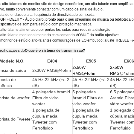
 alto-falantes do monitor são de design econômico, um alto-falante com amplificad
ivo, muito conveniente conectar com um cabo de sinal de áudio.
uia de ondas de alta frequência de directividade otimizada
IGH FIDELITY - Áudio claro, pronto para o seu streaming de música ou biblioteca p
ispositivos de som para estúdio com proteção magnética
alto-falante alimentado por portas fechadas para reduzir a distorção
 alto-falante monitor alimentado com comando VOMUE do botão ajustável
 monitor de estúdio alto-falantes configurações de EQ embutido: ajuste TREBLE +
cificações
do
O que é o sistema de transmissão?
Modelo N.O.
E404
E505
E606
2x50W
2x50W
ncia de saída
2x30W RMS@4ohm
RMS@4ohm
RMS@4oh
posta de
45 Hz-22 kHz (+/- 2
45 Hz-22 kHz (+/- 2
45 Hz-22 kHz
uência
dB)
dB)
dB)
4 polegadas Aramid
5 polegadas
6.5 polegad
rista de woofer
Fibra de vidro
Aramid Fibra de
Aramid Fibr
woofer
vidro woofer
vidro woofer
1 polegada de
1 polegada de
1 polegada 
cúpula macia
cúpula macia
cúpula maci
rista do Tweeter
Tweeter com
Tweeter com
Tweeter co
Ferrofluido
Ferrofluido
Ferrofluido