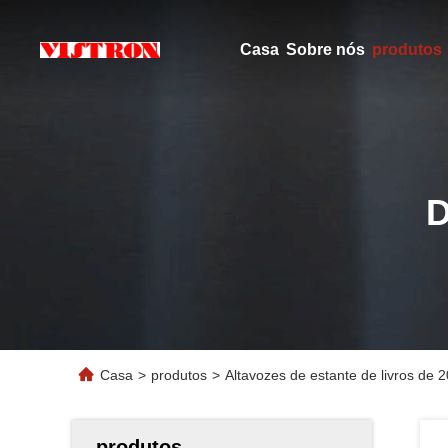
Casa
Sobre nós
produtos
Casa
>
produtos
>
Altavozes de estante de livros de
produtos