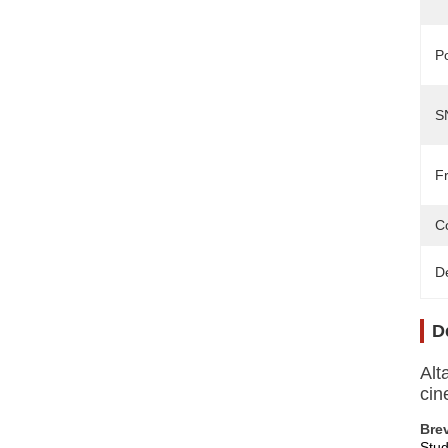
P
S
F
C
D
D
Alt
cin
Brev
Stud