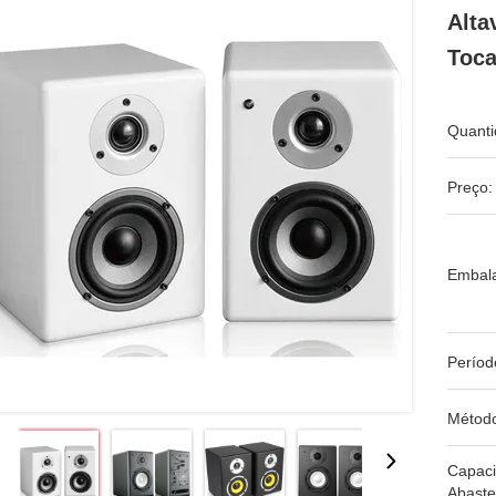
Alta
Toca
Quanti
Preço:
Embal
Períod
Métod
Capac
Abaste