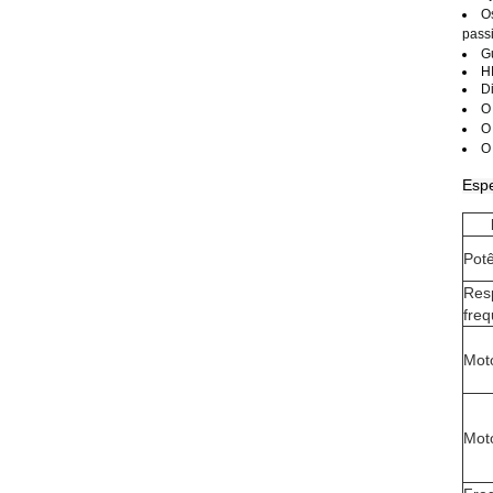
Os
pass
G
H
D
O 
O
O
Espe
Potê
Res
freq
Moto
Moto