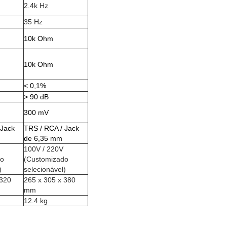
2.4k Hz
35 Hz
10k Ohm
10k Ohm
< 0,1%
> 90 dB
300 mV
 Jack
TRS / RCA / Jack
de 6,35 mm
100V / 220V
do
(Customizado
)
selecionável)
 320
265 x 305 x 380
mm
12.4 kg