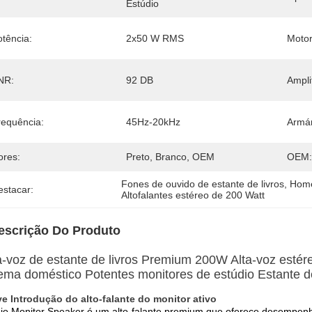
Estúdio
otência:
2x50 W RMS
Motor
NR:
92 DB
Ampli
requência:
45Hz-20kHz
Armár
ores:
Preto, Branco, OEM
OEM:
Fones de ouvido de estante de livros
, 
Home
estacar:
Altofalantes estéreo de 200 Watt
escrição Do Produto
a-voz de estante de livros Premium 200W Alta-voz esté
ema doméstico Potentes monitores de estúdio Estante de
e Introdução do alto-falante do monitor ativo
io Monitor Speaker é um alto-falante premium que oferece desempenho