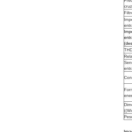
Fre
cru
Filt
Imp
entr
Imp
ent
(de
TH
Rela
Sens
entr
Con
For
ene
Dim
((W
Pes
Ima