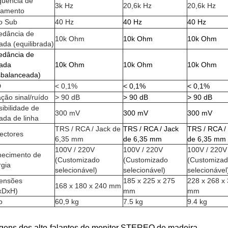
quência de
3k Hz
20,6k Hz
20,6k Hz
zamento
ro Sub
40 Hz
40 Hz
40 Hz
edância de
10k Ohm
10k Ohm
10k Ohm
ada (equilibrada)
edância de
rada
10k Ohm
10k Ohm
10k Ohm
sbalanceada)
D
< 0,1%
< 0,1%
< 0,1%
ção sinal/ruído
> 90 dB
> 90 dB
> 90 dB
ibilidade de
300 mV
300 mV
300 mV
ada de linha
TRS / RCA / Jack de
TRS / RCA / Jack
TRS / RCA /
ectores
6,35 mm
de 6,35 mm
de 6,35 mm
100V / 220V
100V / 220V
100V / 220V
necimento de
(Customizado
(Customizado
(Customiza
rgia
selecionável)
selecionável)
selecionável
ensões
185 x 225 x 275
228 x 268 x
168 x 180 x 240 mm
xDxH)
mm
mm
o
60,9 kg
7.5 kg
9.4 kg
gens dos alto-falantes de monitor STEREO de madeira