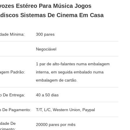
vozes Estéreo Para Música Jogos
discos Sistemas De Cinema Em Casa
dade Mínima:
300 pares
Negociável
1 par de alto-falantes numa embalagem
agem Padrão:
interna, em seguida embalado numa
embalagem de cartão.
o De Entrega:
40 a 50 dias
o De Pagamento:
T/T, L/C, Western Union, Paypal
idade De
20000 pares por mês
cimento: