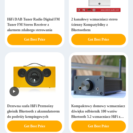
HiFi DAB Tuner Radio Digital FM
2 kanałowy wzmacniacz stereo
Tuner FM Stereo Receiver z
ścienny Kompatybilny z
alarmem zdalnego sterowania
Bluetoothem
Get Best Price
Get Best Price
Drzewna szafa HiFi Przenośny
Kompaktowy domowy wzmacniacz
głośnik Bluetooth z akumulatorem
dźwięku odbiornik 100 watów
do podróży kempingowych
Bluetooth 5.2 wzmacniacz HiFi z
wyjściem słuchawkowym
Get Best Price
Get Best Price