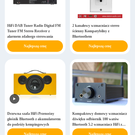
HiFi DAB Tuner Radio Digital FM
2 kanałowy wzmacniacz stereo
Tuner FM Stereo Receiver z
ścienny Kompatybilny z
alarmem zdalnego sterowania
Bluetoothem
Najlepszą cenę
Najlepszą cenę
Drzewna szafa HiFi Przenośny
Kompaktowy domowy wzmacniacz
głośnik Bluetooth z akumulatorem
dźwięku odbiornik 100 watów
do podróży kempingowych
Bluetooth 5.2 wzmacniacz HiFi z
wyjściem słuchawkowym
Najlepszą cenę
Najlepszą cenę