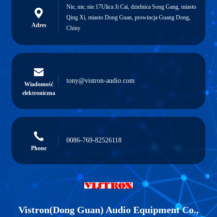
Nie, nie, nie.17Ulica Ji Cai, dzielnica Song Gang, miasto
Qing Xi, miasto Dong Guan, prowincja Guang Dong,
Adres
Chiny
tony@vistron-audio.com
Wiadomość
elektroniczna
0086-769-82526118
Phone
Vistron(Dong Guan) Audio Equipment Co.,