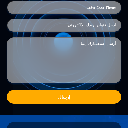
إرسال