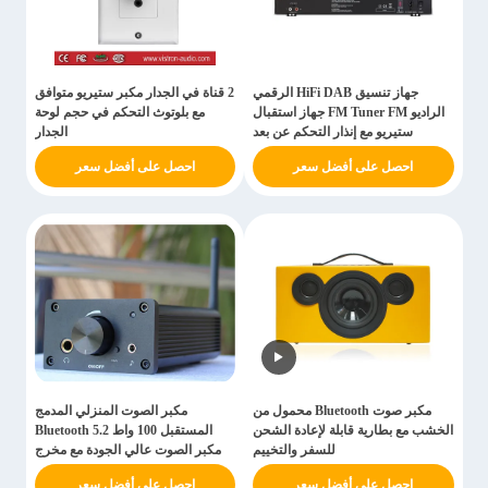
جهاز تنسيق HiFi DAB الرقمي
2 قناة في الجدار مكبر ستيريو متوافق
الراديو FM Tuner FM جهاز استقبال
مع بلوتوث التحكم في حجم لوحة
ستيريو مع إنذار التحكم عن بعد
الجدار
احصل على أفضل سعر
احصل على أفضل سعر
مكبر صوت Bluetooth محمول من
مكبر الصوت المنزلي المدمج
الخشب مع بطارية قابلة لإعادة الشحن
المستقبل 100 واط Bluetooth 5.2
للسفر والتخييم
مكبر الصوت عالي الجودة مع مخرج
سماعات الرأس
احصل على أفضل سعر
احصل على أفضل سعر