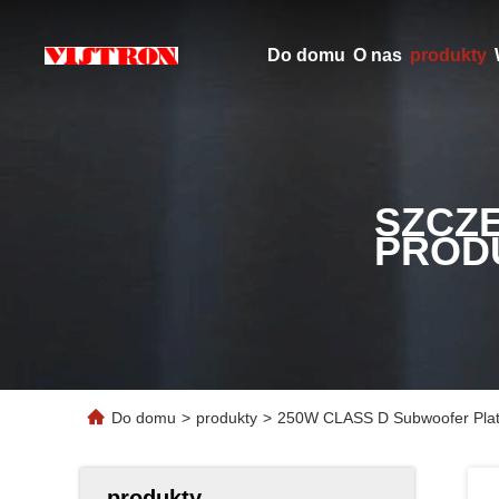
Do domu
O nas
produkty
SZCZ
PROD
Do domu
>
produkty
>
250W CLASS D Subwoofer Plate 
produkty