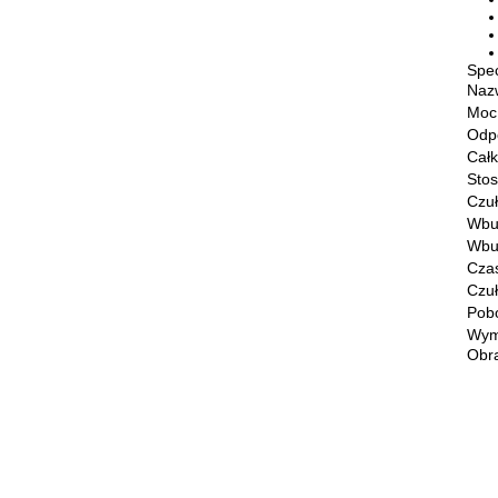
Spec
Naz
Moc
Odpo
Całk
Sto
Czuł
Wbu
Wbu
Cza
Czu
Pobó
Wymi
Obr