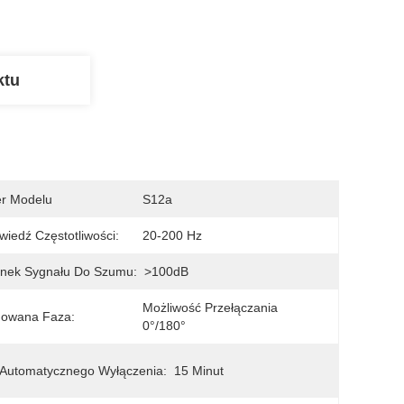
ktu
r Modelu
S12a
iedź Częstotliwości:
20-200 Hz
unek Sygnału Do Szumu:
>100dB
Możliwość Przełączania 
owana Faza:
0°/180°
Automatycznego Wyłączenia:
15 Minut