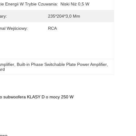
ie Energii W Trybie Czuwania:
Niski Niż 0,5 W
ary:
235*204*3,0 Mm
nal Wejściowy:
RCA
mplifier
, 
Built-in Phase Switchable Plate Power Amplifier
, 
ard
 do subwoofera KLASY D o mocy 250 W
tową