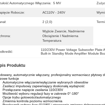
zułość Automatycznego Włączania:
5 MV
Zużyc
apięcie Robocze:
AC110V - 240V
Wymi
anał:
2 (2,0)
Termi
Wyjście Zwarcie, Nadmierne 
chrona:
Obciążenie I Nadmierna 
Temperatura
110/230V Power Voltage Subwoofer Plate A
dkreślić:
Built-in Standby Mode Amplifier Module Bo
pis Produktu
dowany, automatycznie włączany, profesjonalny wzmacniacz płytowy
zowe funkcje
Automatyczne włączanie/wyłączanie wybranych obwodów
Zasilacz impulsowy zapewniający doskonałą wydajność
Przełączane napięcie zasilania 110/230V
Możliwość wyboru regulacji fazy w zakresie 0°-180°
Opcje trybu gotowości/automatycznego
Zmienna kontrola poziomu wzmocnienia
Przełącznik wyboru fazy 0°/180° i sterowanie zmienną dolnoprzepus