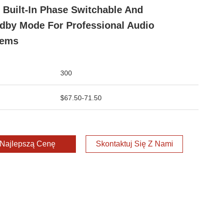
 Built-In Phase Switchable And
dby Mode For Professional Audio
tems
300
$67.50-71.50
Najlepszą Cenę
Skontaktuj Się Z Nami