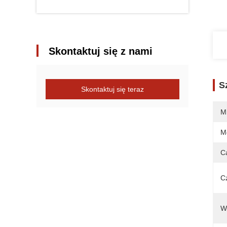
Skontaktuj się z nami
S
Skontaktuj się teraz
M
M
C
C
W