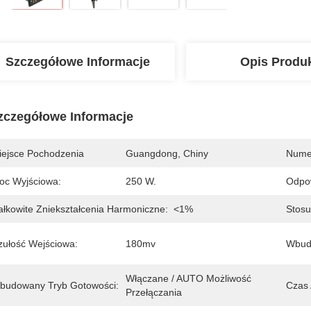
Szczegółowe Informacje
Opis Produ
zczegółowe Informacje
iejsce Pochodzenia
Guangdong, Chiny
Nume
oc Wyjściowa:
250 W.
Odpow
ałkowite Zniekształcenia Harmoniczne:
<1%
Stos
zułość Wejściowa:
180mv
Wbud
Włączane / AUTO Możliwość 
budowany Tryb Gotowości:
Czas 
Przełączania