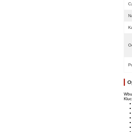
C
N
K
O
Po
O
Wbu
Kluc