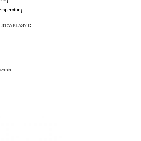
temperaturą
a S12A KLASY D
czania