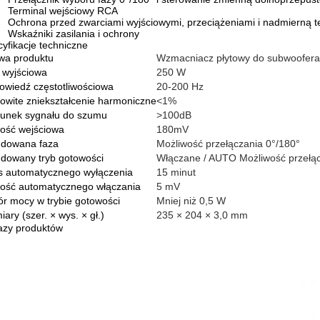
Terminal wejściowy RCA
Ochrona przed zwarciami wyjściowymi, przeciążeniami i nadmierną 
Wskaźniki zasilania i ochrony
yfikacje techniczne
wa produktu
Wzmacniacz płytowy do subwoofer
 wyjściowa
250 W
wiedź częstotliwościowa
20-200 Hz
owite zniekształcenie harmoniczne
<1%
sunek sygnału do szumu
>100dB
ość wejściowa
180mV
dowana faza
Możliwość przełączania 0°/180°
dowany tryb gotowości
Włączane / AUTO Możliwość przełą
s automatycznego wyłączenia
15 minut
łość automatycznego włączania
5 mV
r mocy w trybie gotowości
Mniej niż 0,5 W
ary (szer. × wys. × gł.)
235 × 204 × 3,0 mm
azy produktów