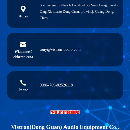
Nie, nie, nie.17Ulica Ji Cai, dzielnica Song Gang, miasto
Qing Xi, miasto Dong Guan, prowincja Guang Dong,
Adres
Chiny
tony@vistron-audio.com
Wiadomość
elektroniczna
0086-769-82526118
Phone
Vistron(Dong Guan) Audio Equipment Co.,