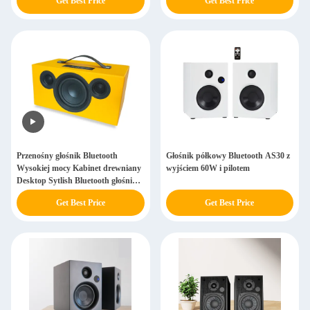
Get Best Price
Get Best Price
Przenośny głośnik Bluetooth
Głośnik półkowy Bluetooth AS30 z
Wysokiej mocy Kabinet drewniany
wyjściem 60W i pilotem
Desktop Sytlish Bluetooth głośnik
Wbudowana bateria
Get Best Price
Get Best Price