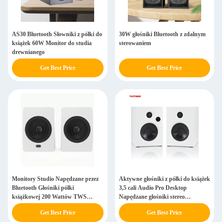
AS30 Bluetooth Słowniki z półki do
30W głośniki Bluetooth z zdalnym
książek 60W Monitor do studia
sterowaniem
drewnianego
Get Best Price
Get Best Price
Monitory Studio Napędzane przez
Aktywne głośniki z półki do książek
Bluetooth Głośniki półki
3,5 cali Audio Pro Desktop
książkowej 200 Wattów TWS
Napędzane głośniki stereo
Bezprzewodowy głośnik
Bluetooth
Get Best Price
Get Best Price