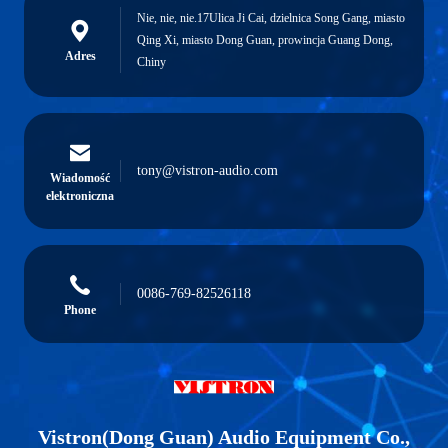
Nie, nie, nie.17Ulica Ji Cai, dzielnica Song Gang, miasto
Qing Xi, miasto Dong Guan, prowincja Guang Dong,
Adres
Chiny
tony@vistron-audio.com
Wiadomość
elektroniczna
0086-769-82526118
Phone
Vistron(Dong Guan) Audio Equipment Co.,