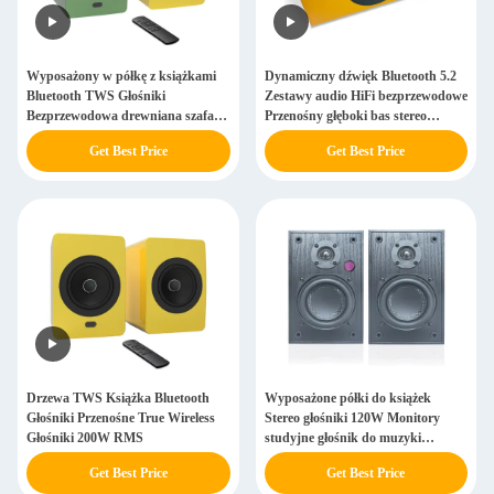
Wyposażony w półkę z książkami
Dynamiczny dźwięk Bluetooth 5.2
Bluetooth TWS Głośniki
Zestawy audio HiFi bezprzewodowe
Bezprzewodowa drewniana szafa
Przenośny głęboki bas stereo
HiFi Stereo głośnik
głośnik
Get Best Price
Get Best Price
Drzewa TWS Książka Bluetooth
Wyposażone półki do książek
Głośniki Przenośne True Wireless
Stereo głośniki 120W Monitory
Głośniki 200W RMS
studyjne głośnik do muzyki
gramofony
Get Best Price
Get Best Price