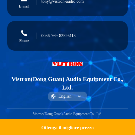
tony@vistron-audio.com
E-mail
0086-769-82526118
Phone
Vistron(Dong Guan) Audio Equipment Co.,
Ltd.
Vistron(Dong Guan) Audio Equipment Co., Ltd.
Ottenga il migliore prezzo
Get a Quote