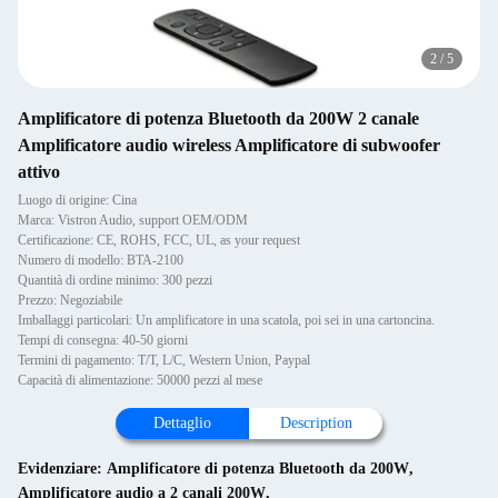
2
/
5
Amplificatore di potenza Bluetooth da 200W 2 canale
Amplificatore audio wireless Amplificatore di subwoofer
attivo
Luogo di origine: Cina
Marca: Vistron Audio, support OEM/ODM
Certificazione: CE, ROHS, FCC, UL, as your request
Numero di modello: BTA-2100
Quantità di ordine minimo: 300 pezzi
Prezzo: Negoziabile
Imballaggi particolari: Un amplificatore in una scatola, poi sei in una cartoncina.
Tempi di consegna: 40-50 giorni
Termini di pagamento: T/T, L/C, Western Union, Paypal
Capacità di alimentazione: 50000 pezzi al mese
Dettaglio
Description
Evidenziare:
Amplificatore di potenza Bluetooth da 200W
,
Amplificatore audio a 2 canali 200W
,