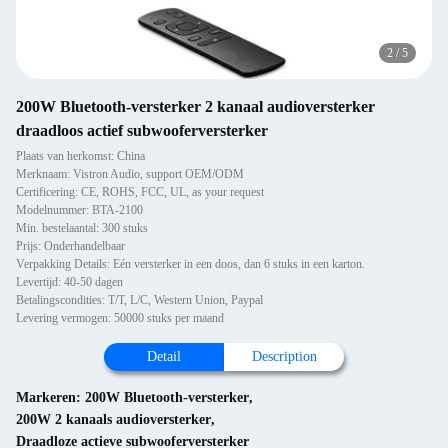
2
/
5
200W Bluetooth-versterker 2 kanaal audioversterker
draadloos actief subwooferversterker
Plaats van herkomst: China
Merknaam: Vistron Audio, support OEM/ODM
Certificering: CE, ROHS, FCC, UL, as your request
Modelnummer: BTA-2100
Min. bestelaantal: 300 stuks
Prijs: Onderhandelbaar
Verpakking Details: Eén versterker in een doos, dan 6 stuks in een karton.
Levertijd: 40-50 dagen
Betalingscondities: T/T, L/C, Western Union, Paypal
Levering vermogen: 50000 stuks per maand
Detail
Description
Markeren:
200W Bluetooth-versterker
,
200W 2 kanaals audioversterker
,
Draadloze actieve subwooferversterker