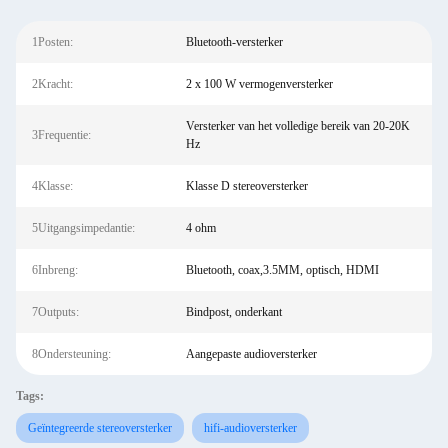
1Posten:
Bluetooth-versterker
2Kracht:
2 x 100 W vermogenversterker
Versterker van het volledige bereik van 20-20K
3Frequentie:
Hz
4Klasse:
Klasse D stereoversterker
5Uitgangsimpedantie:
4 ohm
6Inbreng:
Bluetooth, coax,3.5MM, optisch, HDMI
7Outputs:
Bindpost, onderkant
8Ondersteuning:
Aangepaste audioversterker
Tags:
Geïntegreerde stereoversterker
hifi-audioversterker