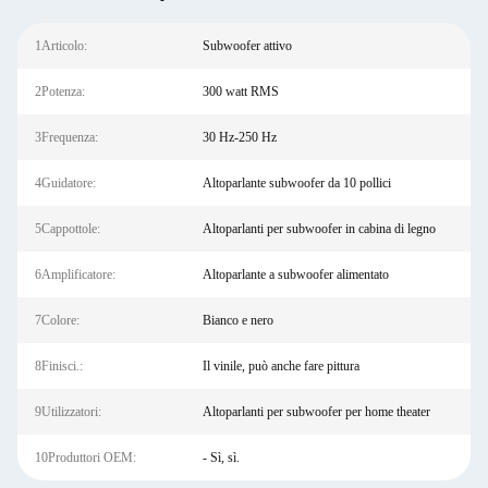
1Articolo:
Subwoofer attivo
2Potenza:
300 watt RMS
3Frequenza:
30 Hz-250 Hz
4Guidatore:
Altoparlante subwoofer da 10 pollici
5Cappottole:
Altoparlanti per subwoofer in cabina di legno
6Amplificatore:
Altoparlante a subwoofer alimentato
7Colore:
Bianco e nero
8Finisci.:
Il vinile, può anche fare pittura
9Utilizzatori:
Altoparlanti per subwoofer per home theater
10Produttori OEM:
- Sì, sì.