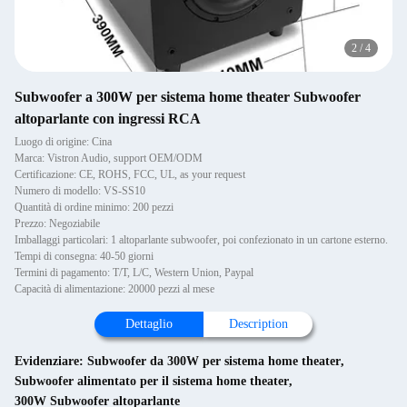
2
/
4
Subwoofer a 300W per sistema home theater Subwoofer
altoparlante con ingressi RCA
Luogo di origine: Cina
Marca: Vistron Audio, support OEM/ODM
Certificazione: CE, ROHS, FCC, UL, as your request
Numero di modello: VS-SS10
Quantità di ordine minimo: 200 pezzi
Prezzo: Negoziabile
Imballaggi particolari: 1 altoparlante subwoofer, poi confezionato in un cartone esterno.
Tempi di consegna: 40-50 giorni
Termini di pagamento: T/T, L/C, Western Union, Paypal
Capacità di alimentazione: 20000 pezzi al mese
Dettaglio
Description
Evidenziare:
Subwoofer da 300W per sistema home theater
,
Subwoofer alimentato per il sistema home theater
,
300W Subwoofer altoparlante