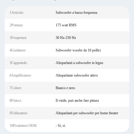
1Articolo:
Subwoofer a bassa frequenza
2Potenza:
175 watt RMS
3Frequenza:
30 Hz-250 Hz
4Guidatore:
Subwoofer woofer da 10 pollici
5Cappottole:
Altoparlanti a subwoofer in legno
6Amplificatore:
Altoparlante subwoofer attivo
7Colore:
Bianco e nero
8Finisci.:
Il vinile, può anche fare pittura
9Utilizzatori:
Altoparlanti per subwoofer per home theater
10Produttori OEM:
- Sì, sì.