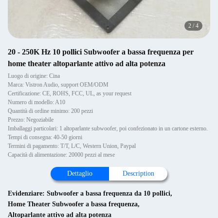
3
/
4
20 - 250K Hz 10 pollici Subwoofer a bassa frequenza per
home theater altoparlante attivo ad alta potenza
Luogo di origine: Cina
Marca: Vistron Audio, support OEM/ODM
Certificazione: CE, ROHS, FCC, UL, as your request
Numero di modello: A10
Quantità di ordine minimo: 200 pezzi
Prezzo: Negoziabile
Imballaggi particolari: 1 altoparlante subwoofer, poi confezionato in un cartone esterno.
Tempi di consegna: 40-50 giorni
Termini di pagamento: T/T, L/C, Western Union, Paypal
Capacità di alimentazione: 20000 pezzi al mese
Dettaglio
Description
Evidenziare:
Subwoofer a bassa frequenza da 10 pollici
,
Home Theater Subwoofer a bassa frequenza
,
Altoparlante attivo ad alta potenza