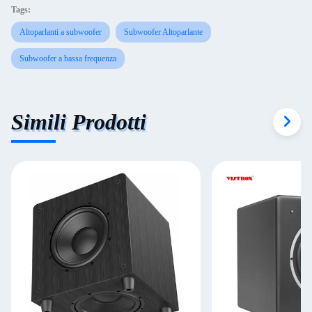
Tags:
Altoparlanti a subwoofer
Subwoofer Altoparlante
Subwoofer a bassa frequenza
Simili Prodotti