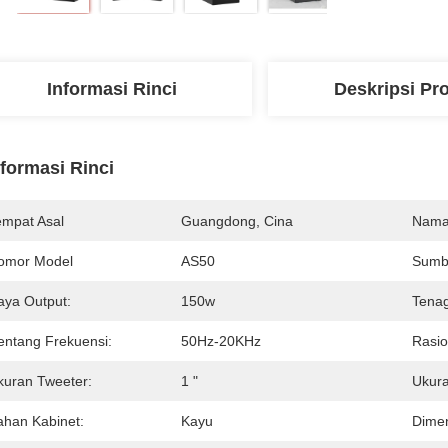
Informasi Rinci
Deskripsi Pr
nformasi Rinci
empat Asal
Guangdong, Cina
Nama
omor Model
AS50
Sumb
aya Output:
150w
Tena
entang Frekuensi:
50Hz-20KHz
Rasio
kuran Tweeter:
1 "
Ukura
ahan Kabinet:
Kayu
Dimen