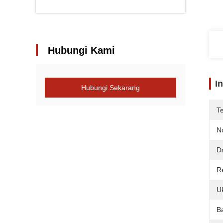
Hubungi Kami
I
Hubungi Sekarang
T
N
D
R
U
B