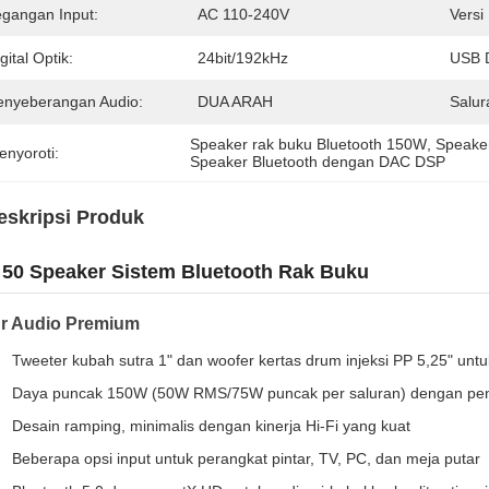
egangan Input:
AC 110-240V
Versi
gital Optik:
24bit/192kHz
USB D
enyeberangan Audio:
DUA ARAH
Salur
Speaker rak buku Bluetooth 150W
, 
Speaker
enyoroti:
Speaker Bluetooth dengan DAC DSP
eskripsi Produk
 50 Speaker Sistem Bluetooth Rak Buku
ur Audio Premium
Tweeter kubah sutra 1" dan woofer kertas drum injeksi PP 5,25" untuk
Daya puncak 150W (50W RMS/75W puncak per saluran) dengan penu
Desain ramping, minimalis dengan kinerja Hi-Fi yang kuat
Beberapa opsi input untuk perangkat pintar, TV, PC, dan meja putar