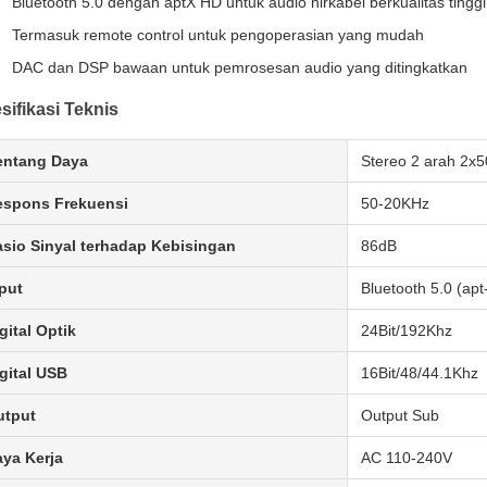
Bluetooth 5.0 dengan aptX HD untuk audio nirkabel berkualitas tinggi
Termasuk remote control untuk pengoperasian yang mudah
DAC dan DSP bawaan untuk pemrosesan audio yang ditingkatkan
sifikasi Teknis
entang Daya
Stereo 2 arah 2x
espons Frekuensi
50-20KHz
sio Sinyal terhadap Kebisingan
86dB
put
Bluetooth 5.0 (apt
gital Optik
24Bit/192Khz
gital USB
16Bit/48/44.1Khz
utput
Output Sub
ya Kerja
AC 110-240V