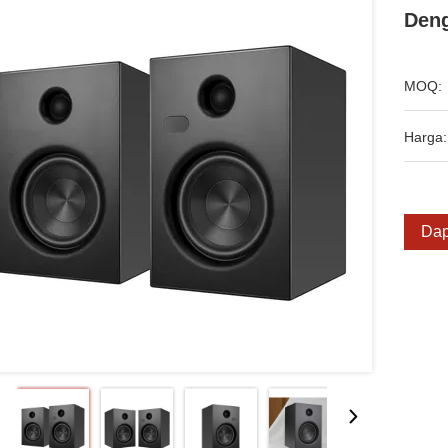
Den
MOQ:
Harga:
Dap