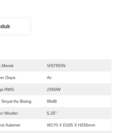
oduk
 Merek
VISTRON
er Daya:
Ac
ga RMS:
2X50W
 Sinyal Ke Bising:
86dB
n Woofer:
5,25"
si Kabinet:
W170 X D185 X H256mm