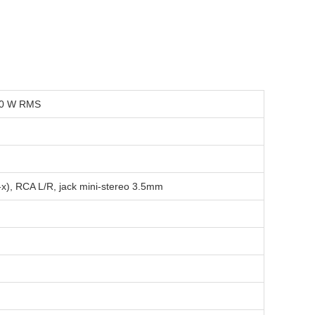
50 W RMS
-x), RCA L/R, jack mini-stereo 3.5mm