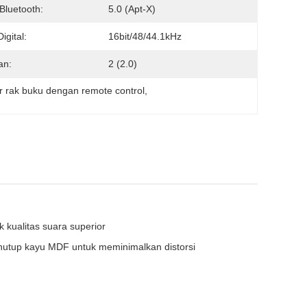
 Bluetooth:
5.0 (apt-X)
igital:
16bit/48/44.1kHz
an:
2 (2.0)
 rak buku dengan remote control
, 
 kualitas suara superior
tup kayu MDF untuk meminimalkan distorsi