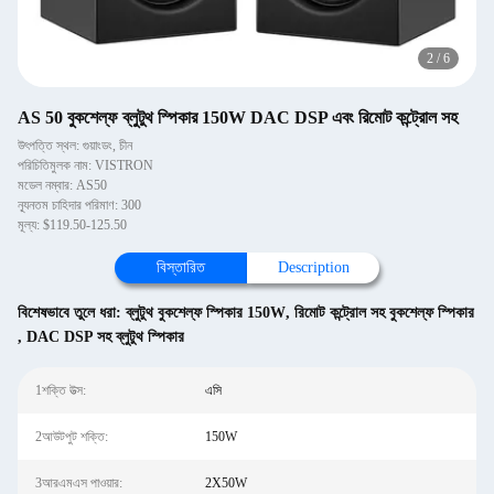
2
/
6
AS 50 বুকশেল্ফ ব্লুটুথ স্পিকার 150W DAC DSP এবং রিমোট কন্ট্রোল সহ
উৎপত্তি স্থল: গুয়াংডং, চীন
পরিচিতিমুলক নাম: VISTRON
মডেল নম্বার: AS50
ন্যূনতম চাহিদার পরিমাণ: 300
মূল্য: $119.50-125.50
বিস্তারিত
Description
বিশেষভাবে তুলে ধরা:
ব্লুটুথ বুকশেল্ফ স্পিকার 150W
,
রিমোট কন্ট্রোল সহ বুকশেল্ফ স্পিকার
,
DAC DSP সহ ব্লুটুথ স্পিকার
1শক্তি উত্স:
এসি
2আউটপুট শক্তি:
150W
3আরএমএস পাওয়ার:
2X50W