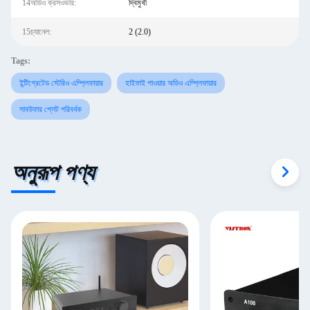
14অডিও ক্রসওভার:
দ্বিমুখী
15চ্যানেল:
2 (2.0)
Tags:
ইন্টিগ্রেটেড স্টেরিও এম্প্লিফায়ার
হাইফাই পাওয়ার অডিও এম্প্লিফায়ার
সাবউফার প্লেট পরিবর্ধক
অনুরূপ পণ্য