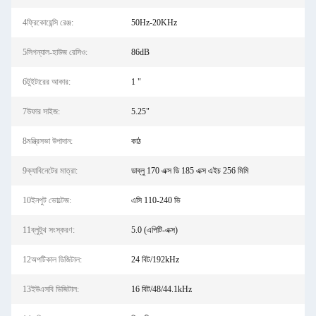
4ফ্রিকোয়েন্সি রেঞ্জ:
50Hz-20KHz
5সিগন্যাল-হাউজ রেসিও:
86dB
6টুইটারের আকার:
1 "
7উফার সাইজ:
5.25"
8মন্ত্রিসভা উপাদান:
কাঠ
9ক্যাবিনেটের মাত্রা:
ডাব্লু 170 এক্স ডি 185 এক্স এইচ 256 মিমি
10ইনপুট ভোল্টেজ:
এসি 110-240 ভি
11ব্লুটুথ সংস্করণ:
5.0 (এপিটি-এক্স)
12অপটিকাল ডিজিটাল:
24 বিট/192kHz
13ইউএসবি ডিজিটাল:
16 বিট/48/44.1kHz