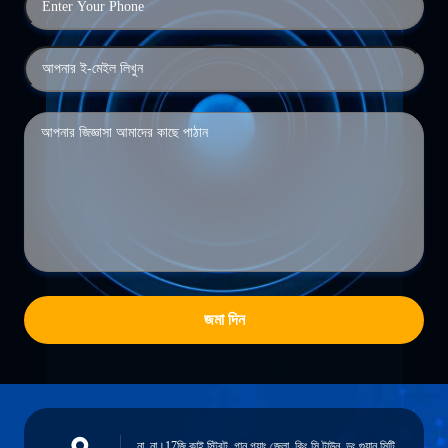
জমা দিন
না, না।17জি কাই স্ট্রিট, গান গ্যাং জেলা, কিং সি টাউন, ডং গুয়ান সিটি,