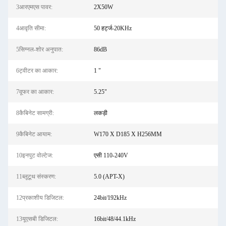
3आरएमएस पावर:
2X50W
4आवृति सीमा:
50 हर्ट्ज-20KHz
5सिग्नल-शोर अनुपात:
86dB
6ट्वीटर का आकार:
1 "
7वूफर का आकार:
5.25"
8कैबिनेट सामग्री:
लकड़ी
9कैबिनेट आयाम:
W170 X D185 X H256MM
10इनपुट वोल्टेज:
एसी 110-240V
11ब्लूटूथ संस्करण:
5.0 (APT-X)
12प्रकाशीय डिजिटल:
24bit/192kHz
13यूएसबी डिजिटल:
16bit/48/44.1kHz