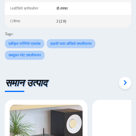
14ऑडियो क्रॉसओवर:
दो-तरफा
15चैनल:
2 (2.0)
Tags:
एकीकृत स्टीरियो प्रवर्धक
हाइफी पावर ऑडियो एम्पलीफायर
सबवूफर प्लेट एम्पलीफायर
समान उत्पाद