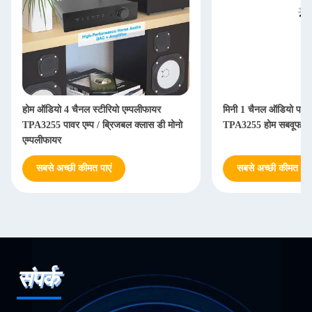
होम ऑडियो 4 चैनल स्टीरियो एम्पलीफायर
मिनी 1 चैनल ऑडियो पावर 
TPA3255 पावर एम्प / ब्रिजबल क्लास डी मोनो
TPA3255 होम सबवूफर ए
एम्पलीफायर
सबसे अच्छी कीमत पाएं
सबसे अच्छी कीमत पाएं
संपर्क