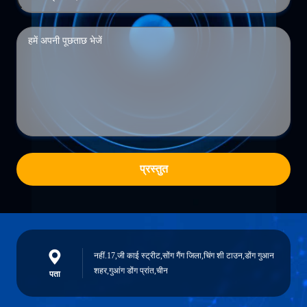
प्रस्तुत
नहीं.17,जी काई स्ट्रीट,सोंग गैंग जिला,चिंग शी टाउन,डोंग गुआन
शहर,गुआंग डोंग प्रांत,चीन
पता