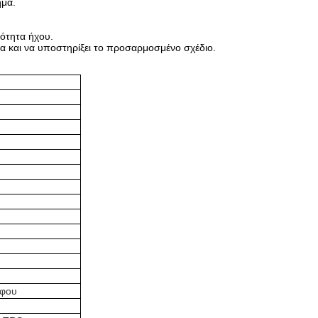
ημα.
ιότητα ήχου.
α και να υποστηρίξει το προσαρμοσμένο σχέδιο.
άφου