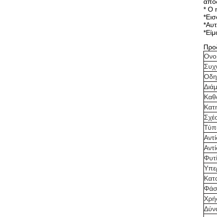
από
* Ο 
*Εισ
*Αυτ
*Είμ
Προ
Ονο
Συχ
Οδη
Διά
Καθ
Κατ
Σχέ
Τύπ
Αντ
Αντ
Φυτί
Υπε
Κατ
Φάσ
Χρή
Δύν