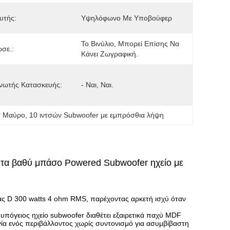
υτής:
Υψηλόφωνο Με Υποβούφερ
Το Βινύλιο, Μπορεί Επίσης Να 
ωσε.:
Κάνει Ζωγραφική.
νωτής Κατασκευής:
- Ναι, Ναι.
r Μαύρο
, 
10 ιντσών Subwoofer με εμπρόσθια λήψη
τα βαθύ μπάσο Powered Subwoofer ηχείο με
ας D 300 watts 4 ohm RMS, παρέχοντας αρκετή ισχύ όταν
πόγειος ηχείο subwoofer διαθέτει εξαιρετικά παχύ MDF
ία ενός περιβάλλοντος χωρίς συντονισμό για ασυμβίβαστη