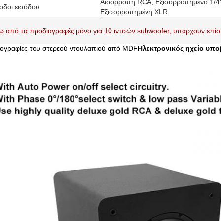
Αισόρροπη RCA,
Εξισορροπημένο 1/4
οδοι εισόδου
Εξισορροπημένη XLR
 από τα προδιαγραφές μόνο για 10 ιντσών subwoofer, υπάρχουν επίση
ογραφίες του στερεού ντουλαπιού από MDF
Ηλεκτρονικός ηχείο υπο