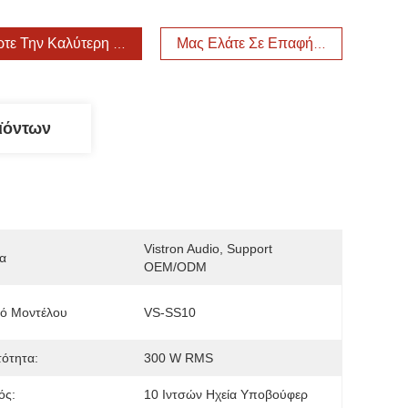
τε Την Καλύτερη Τιμή
Μας Ελάτε Σε Επαφή Με
ϊόντων
Vistron Audio, Support 
α
OEM/ODM
μό Μοντέλου
VS-SS10
ότητα:
300 W RMS
ός:
10 Ιντσών Ηχεία Υποβούφερ