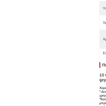
Υ
Χ
Χ
Ε
Π
10 
ψηφ
Χαρα
* Δυ
χρησ
*Κατ
μπρο