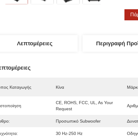
Πάρ
Λεπτομέρειες
Περιγραφή Προ
επτομέρειες
όπος Καταγωγής
Κίνα
Μάρκ
CE, ROHS, FCC, UL, As Your 
ιστοποίηση
Αριθ
Request
ρθρο:
Προσωπικό Subwoofer
Δυνατ
υχνότητα:
30 Hz-250 Hz
Οδηγ