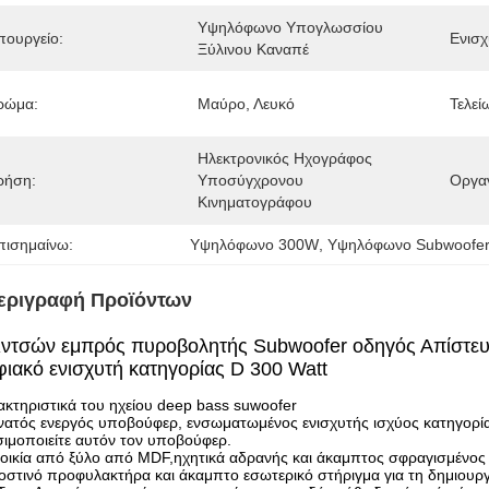
Υψηλόφωνο Υπογλωσσίου 
πουργείο:
Ενισχ
Ξύλινου Καναπέ
ρώμα:
Μαύρο, Λευκό
Τελεί
Ηλεκτρονικός Ηχογράφος 
ρήση:
Υποσύγχρονου 
Οργα
Κινηματογράφου
πισημαίνω:
Υψηλόφωνο 300W
, 
Υψηλόφωνο Subwoofe
εριγραφή Προϊόντων
ιντσών εμπρός πυροβολητής Subwoofer οδηγός Απίστευ
ιακό ενισχυτή κατηγορίας D 300 Watt
κτηριστικά του ηχείου deep bass suwoofer
νατός ενεργός υποβούφερ, ενσωματωμένος ενισχυτής ισχύος κατηγορί
ιμοποιείτε αυτόν τον υποβούφερ.
οικία από ξύλο από MDF,ηχητικά αδρανής και άκαμπτος σφραγισμένος υ
στινό προφυλακτήρα και άκαμπτο εσωτερικό στήριγμα για τη δημιουργ