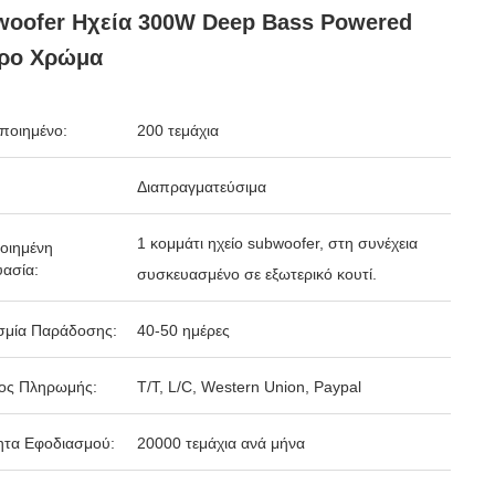
oofer Ηχεία 300W Deep Bass Powered
ρο Χρώμα
ποιημένο:
200 τεμάχια
Διαπραγματεύσιμα
1 κομμάτι ηχείο subwoofer, στη συνέχεια
οιημένη
ασία:
συσκευασμένο σε εξωτερικό κουτί.
σμία Παράδοσης:
40-50 ημέρες
ος Πληρωμής:
T/T, L/C, Western Union, Paypal
ητα Εφοδιασμού:
20000 τεμάχια ανά μήνα