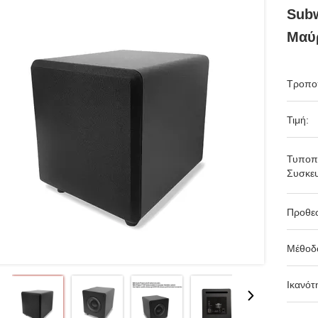
Subw
Μαύ
Τροπο
Τιμή:
Τυποπ
Συσκευ
Προθε
Μέθοδ
Ικανότ