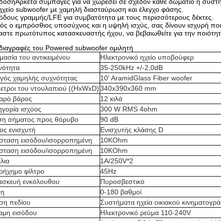
δοσηΑρκετά συμπαγές για να χωρέσει σε σχεδόν κάθε δωμάτιο ή σύστ
ηχείο subwoofer με χαμηλή διασταύρωση και έλεγχο φάσης.
όδους γραμμής/LFE για συμβατότητα με τους περισσότερους δέκτες.
ός ο εμπρόσθιος υποσύχνος και η υψηλή ισχύς, σας δίνουν ισχυρή πο
αστε πρωτότυπος κατασκευαστής ήχου, να βεβαιωθείτε για την ποιότητ
διαγραφές του Powered subwoofer ομιλητή
μασία του αντικειμένου
Ηλεκτρονικό ηχείο υποβούφερ
νότητα
35-250kHz +/-2,0dB
γός χαμηλής συχνότητας
10' AramidGlass Fiber woofer
μετροι του ντουλαπιού ((HxWxD)
340x390x360 mm
αρό βάρος
12 κιλά
ηγορία ισχύος
300 W RMS 4ohm
ση σήματος προς θόρυβο
90 dB
ος ενισχυτή
Ενισχυτής κλάσης D
ίσταση εισόδου/ισορροπημένη
10KOhm
ίσταση εισόδου/ισορροπημένη
10KOhm
λια
1A/250V*2
ρήχημο φίλτρο
45Hz
ασκευή ενκόλουθου
Πυροσβεστικό
η
0-180 βαθμοί
ση πεδίου
Συστήματα ηχεία οικιακού κινηματογρ
αμη εισόδου
Ηλεκτρονικό ρεύμα 110-240V