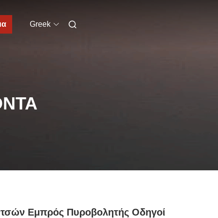
μα
Greek
ΌΝΤΑ
ντσών Εμπρός Πυροβολητής Οδηγοί