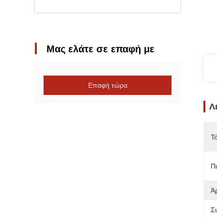
Μας ελάτε σε επαφή με
Επαφή τώρα
Λ
Τ
Π
Ά
Σ