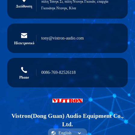
πόλη Τσινγκ Σι, πόλη Ντονγκ Γκουάν, επαρχία
Διεύθυνση
Γκουάνγκ Ντονγκ, Κίνα
tony@vistron-audio.com
Ηλεκτρονικό
0086-769-82526118
Phone
Vistron(Dong Guan) Audio Equipment Co.,
Ltd.