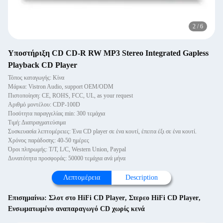
2
/
6
Υποστήριξη CD CD-R RW MP3 Stereo Integrated Gapless
Playback CD Player
Τόπος καταγωγής: Κίνα
Μάρκα: Vistron Audio, support OEM/ODM
Πιστοποίηση: CE, ROHS, FCC, UL, as your request
Αριθμό μοντέλου: CDP-100D
Ποσότητα παραγγελίας min: 300 τεμάχια
Τιμή: Διαπραγματεύσιμα
Συσκευασία λεπτομέρειες: Ένα CD player σε ένα κουτί, έπειτα έξι σε ένα κουτί.
Χρόνος παράδοσης: 40-50 ημέρες
Όροι πληρωμής: T/T, L/C, Western Union, Paypal
Δυνατότητα προσφοράς: 50000 τεμάχια ανά μήνα
Λεπτομέρεια
Description
Επισημαίνω:
Σλοτ στο HiFi CD Player
,
Στερεο HiFi CD Player
,
Ενσωματωμένο αναπαραγωγό CD χωρίς κενά