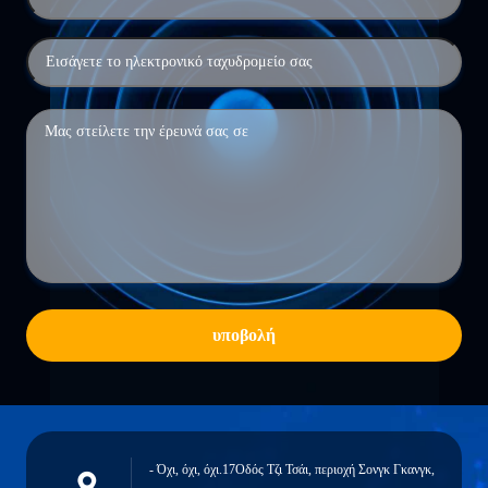
υποβολή
- Όχι, όχι, όχι.17Οδός Τζι Τσάι, περιοχή Σονγκ Γκανγκ,