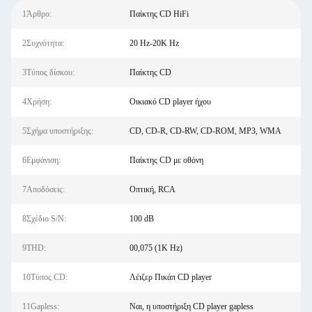
1Άρθρο:
Παίκτης CD HiFi
2Συχνότητα:
20 Hz-20K Hz
3Τύπος δίσκου:
Παίκτης CD
4Χρήση:
Οικιακό CD player ήχου
5Σχήμα υποστήριξης:
CD, CD-R, CD-RW, CD-ROM, MP3, WMA
6Εμφάνιση:
Παίκτης CD με οθόνη
7Αποδόσεις:
Οπτική, RCA
8Σχέδιο S/N:
100 dB
9THD:
00,075 (1K Hz)
10Τύπος CD:
Λέιζερ Πικάπ CD player
11Gapless:
Ναι, η υποστήριξη CD player gapless