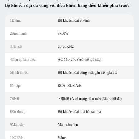
Bộ khuếch đại đa vùng với điều khiển bảng điều khiển phía trước
1Điểm:
Bộ khuếch đại 8 kênh
2Sức mạnh:
8x50W
3Tần số:
20-20KHz
4điện áp làm việc:
AC 110-240V/có thể lựa chọn
5Kích thước:
Bộ khuếch đại công suất gắn trên giá 2U
6Nhập:
RCA, BUS A/B
7SNR:
>-90dB (A có trọng số ở mức đầu ra tối đa)
8Sử dụng:
Bộ khuếch đại nhà hát tại nhà
9Màu sắc:
Màu xám đen
10OEM:
Vâng