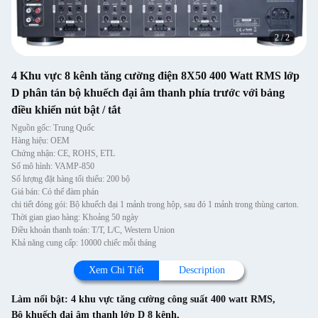
2
/
2
4 Khu vực 8 kênh tăng cường điện 8X50 400 Watt RMS lớp
D phân tán bộ khuếch đại âm thanh phía trước với bảng
điều khiển nút bật / tắt
Nguồn gốc: Trung Quốc
Hàng hiệu: OEM
Chứng nhận: CE, ROHS, ETL
Số mô hình: VAMP-850
Số lượng đặt hàng tối thiểu: 200 bộ
Giá bán: Có thể đàm phán
chi tiết đóng gói: Bộ khuếch đại 1 mảnh trong hộp, sau đó 1 mảnh trong thùng carton.
Thời gian giao hàng: Khoảng 50 ngày
Điều khoản thanh toán: T/T, L/C, Western Union
Khả năng cung cấp: 10000 chiếc mỗi tháng
Xem Chi Tiết
Description
Làm nổi bật:
4 khu vực tăng cường công suất 400 watt RMS
,
Bộ khuếch đại âm thanh lớp D 8 kênh
,