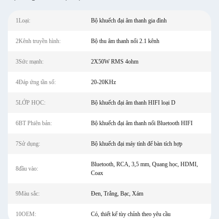
1Loại:
Bộ khuếch đại âm thanh gia đình
2Kênh truyền hình:
Bộ thu âm thanh nổi 2.1 kênh
3Sức mạnh:
2X50W RMS 4ohm
4Đáp ứng tần số:
20-20KHz
5LỚP HỌC:
Bộ khuếch đại âm thanh HIFI loại D
6BT Phiên bản:
Bộ khuếch đại âm thanh nổi Bluetooth HIFI
7Sử dụng:
Bộ khuếch đại máy tính để bàn tích hợp
Bluetooth, RCA, 3,5 mm, Quang học, HDMI,
8đầu vào:
Coax
9Màu sắc:
Đen, Trắng, Bạc, Xám
10OEM:
Có, thiết kế tùy chỉnh theo yêu cầu