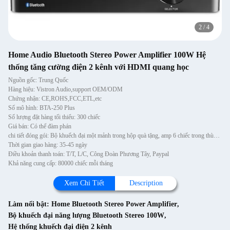
2
/
4
Home Audio Bluetooth Stereo Power Amplifier 100W Hệ
thống tăng cường điện 2 kênh với HDMI quang học
Nguồn gốc: Trung Quốc
Hàng hiệu: Vistron Audio,support OEM/ODM
Chứng nhận: CE,ROHS,FCC,ETL,etc
Số mô hình: BTA-250 Plus
Số lượng đặt hàng tối thiểu: 300 chiếc
Giá bán: Có thể đàm phán
chi tiết đóng gói: Bộ khuếch đại một mảnh trong hộp quà tặng, amp 6 chiếc trong thùng carton
Thời gian giao hàng: 35-45 ngày
Điều khoản thanh toán: T/T, L/C, Công Đoàn Phương Tây, Paypal
Khả năng cung cấp: 80000 chiếc mỗi tháng
Xem Chi Tiết
Description
Làm nổi bật:
Home Bluetooth Stereo Power Amplifier
,
Bộ khuếch đại năng lượng Bluetooth Stereo 100W
,
Hệ thống khuếch đại điện 2 kênh