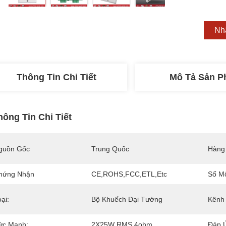
Nh
Thông Tin Chi Tiết
Mô Tả Sản 
hông Tin Chi Tiết
guồn Gốc
Trung Quốc
Hàng
hứng Nhận
CE,ROHS,FCC,ETL,etc
Số M
ại:
Bộ Khuếch Đại Tường
Kênh 
ức Mạnh:
2X25W RMS 4ohm
Đáp 