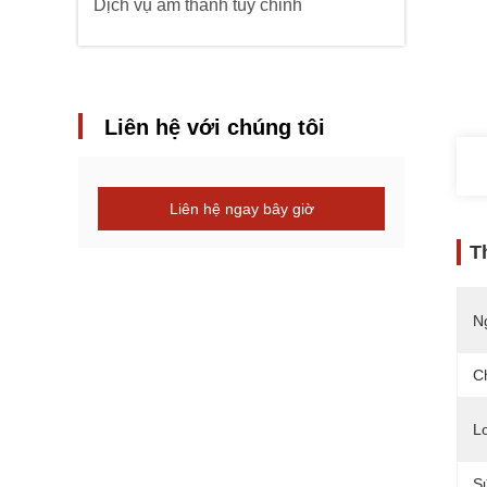
Dịch vụ âm thanh tùy chỉnh
Liên hệ với chúng tôi
Liên hệ ngay bây giờ
T
N
C
Lo
S