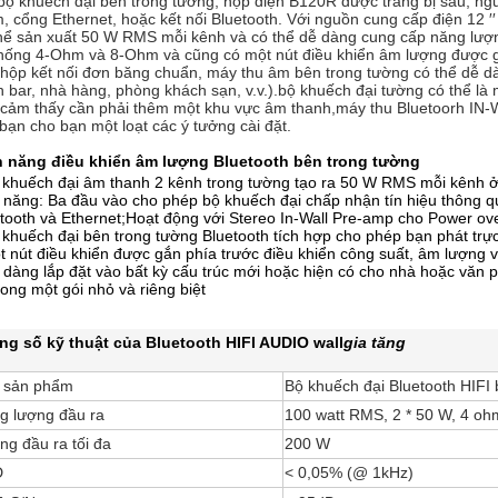
bộ khuếch đại bên trong tường, hộp điện B120R được trang bị sau, n
 cổng Ethernet, hoặc kết nối Bluetooth. Với nguồn cung cấp điện 12 ′
hể sản xuất 50 W RMS mỗi kênh và có thể dễ dàng cung cấp năng lượng
hống 4-Ohm và 8-Ohm và cũng có một nút điều khiển âm lượng được gắ
hộp kết nối đơn băng chuẩn, máy thu âm bên trong tường có thể dễ dàn
 bar, nhà hàng, phòng khách sạn, v.v.).bộ khuếch đại tường có thể là
cảm thấy cần phải thêm một khu vực âm thanh,máy thu Bluetoorh IN-W
bạn cho bạn một loạt các ý tưởng cài đặt.
h năng điều khiển âm lượng Bluetooth bên trong tường
ộ khuếch đại âm thanh 2 kênh trong tường tạo ra 50 W RMS mỗi kên
 năng: Ba đầu vào cho phép bộ khuếch đại chấp nhận tín hiệu thông qu
tooth và Ethernet;Hoạt động với Stereo In-Wall Pre-amp cho Power over
 khuếch đại bên trong tường Bluetooth tích hợp cho phép bạn phát trự
t nút điều khiển được gắn phía trước điều khiển công suất, âm lượng 
 dàng lắp đặt vào bất kỳ cấu trúc mới hoặc hiện có cho nhà hoặc văn ph
rong một gói nhỏ và riêng biệt
ng số kỹ thuật của Bluetooth HIFI AUDIO wall
gia tăng
 sản phẩm
Bộ khuếch đại Bluetooth HIFI
g lượng đầu ra
100 watt RMS, 2 * 50 W, 4 oh
ng đầu ra tối đa
200 W
D
< 0,05% (@ 1kHz)