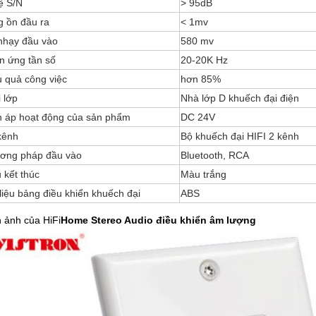
ệ S/N
> 95dB
g ồn đầu ra
< 1mv
nhạy đầu vào
580 mv
n ứng tần số
20-20K Hz
u quả công việc
hơn 85%
 lớp
Nhà lớp D khuếch đại điện
n áp hoạt động của sản phẩm
DC 24V
kênh
Bộ khuếch đại HIFI 2 kênh
ơng pháp đầu vào
Bluetooth, RCA
 kết thúc
Màu trắng
liệu bảng điều khiển khuếch đại
ABS
 ảnh của HiFi
Home Stereo Audio điều khiển âm lượng