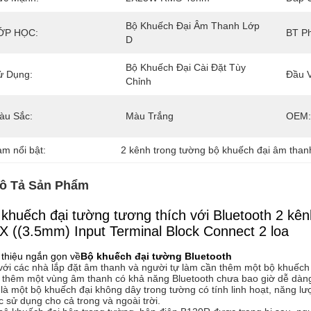
Bộ Khuếch Đại Âm Thanh Lớp 
ỚP HỌC:
BT Ph
D
Bộ Khuếch Đại Cài Đặt Tùy 
ử Dụng:
Đầu 
Chỉnh
àu Sắc:
Màu Trắng
OEM:
àm nổi bật:
2 kênh trong tường bộ khuếch đại âm than
ô Tả Sản Phẩm
 khuếch đại tường tương thích với Bluetooth 2 kê
X ((3.5mm) Input Terminal Block Connect 2 loa
 thiệu ngắn gọn về
Bộ khuếch đại tường Bluetooth
với các nhà lắp đặt âm thanh và người tự làm cần thêm một bộ khuếch
 thêm một vùng âm thanh có khả năng Bluetooth chưa bao giờ dễ dàn
là một bộ khuếch đại không dây trong tường có tính linh hoạt, năng lượ
 sử dụng cho cả trong và ngoài trời.