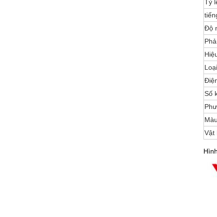
Tỷ l
tiến
Độ 
Phả
Hiệ
Loại
Điệ
Số 
Phư
Màu
Vật 
Hình