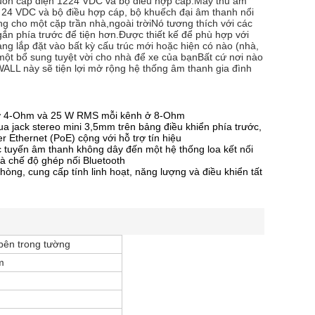
guồn cấp điện 1224 VDC và bộ điều hợp cáp.Máy thu âm
′ 24 VDC và bộ điều hợp cáp, bộ khuếch đại âm thanh nổi
 cho một cặp trần nhà,ngoài trờiNó tương thích với các
n phía trước để tiện hơn.Được thiết kế để phù hợp với
g lắp đặt vào bất kỳ cấu trúc mới hoặc hiện có nào (nhà,
 một bổ sung tuyệt vời cho nhà để xe của bạnBất cứ nơi nào
ALL này sẽ tiện lợi mở rộng hệ thống âm thanh gia đình
h ở 4-Ohm và 25 W RMS mỗi kênh ở 8-Ohm
a jack stereo mini 3,5mm trên bảng điều khiển phía trước,
 Ethernet (PoE) cộng với hỗ trợ tín hiệu
c tuyến âm thanh không dây đến một hệ thống loa kết nối
và chế độ ghép nối Bluetooth
òng, cung cấp tính linh hoạt, năng lượng và điều khiển tất
 bên trong tường
m