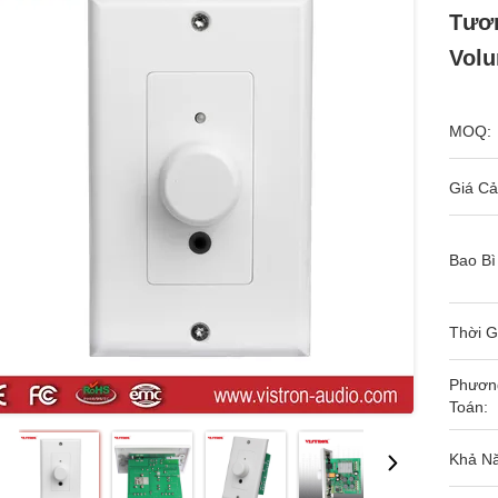
Tươn
Volu
MOQ:
Giá Cả
Bao Bì
Thời G
Phươn
Toán:
Khả N