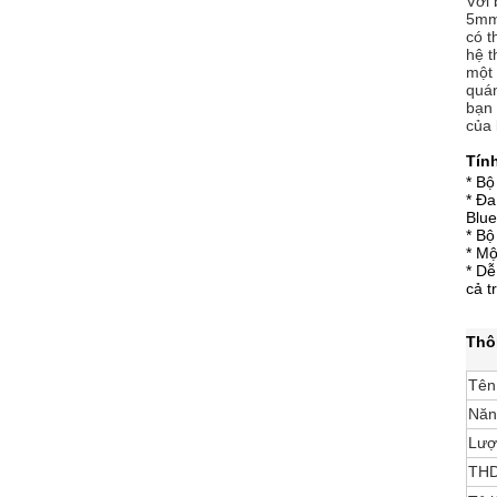
Với 
5mm,
có t
hệ t
một 
quán
bạn 
của 
Tín
* B
* Đa
Blue
* Bộ
* Mộ
* Dễ
cả t
Thô
Tên
Năn
Lượ
TH