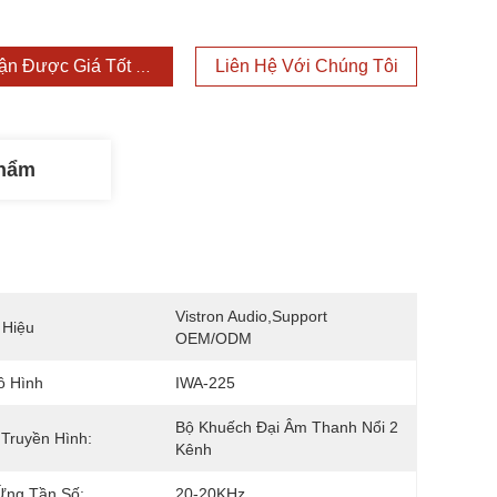
ận Được Giá Tốt Nhất
Liên Hệ Với Chúng Tôi
Phẩm
Vistron Audio,support 
 Hiệu
OEM/ODM
ô Hình
IWA-225
Bộ Khuếch Đại Âm Thanh Nổi 2 
Truyền Hình:
Kênh
Ứng Tần Số:
20-20KHz