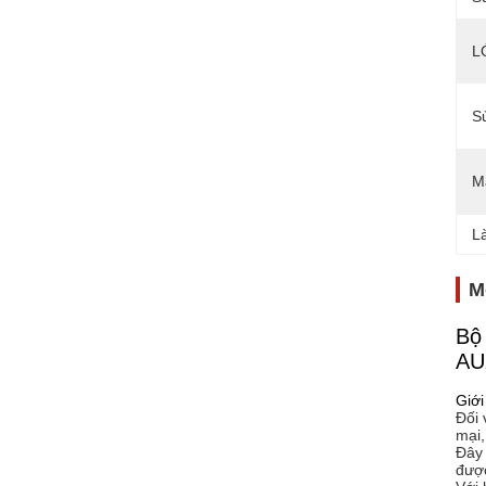
L
S
M
L
M
Bộ
AU
Giới
Đối 
mại,
Đây 
được