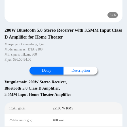
3
/
6
200W Bluetooth 5.0 Stereo Receiver with 3.5MM Input Class
D Amplifier for Home Theater
Menşe yeri: Guangdong, Çin
Model numarası: BTA-2100
Min sipariş miktarı: 300
Fiyat: $86.50-94.50
Detay
Description
Vurgulamak:
200W Stereo Receiver
,
Bluetooth 5.0 Class D Amplifier
,
3.5MM Input Home Theater Amplifier
1Çıktı gücü:
2x100 W RMS
2Maksimum güç:
400 watt