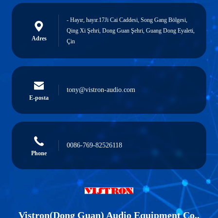
- Hayır, hayır.17Ji Cai Caddesi, Song Gang Bölgesi,
Qing Xi Şehri, Dong Guan Şehri, Guang Dong Eyaleti,
Adres
Çin
tony@vistron-audio.com
E-posta
0086-769-82526118
Phone
Vistron(Dong Guan) Audio Equipment Co.,