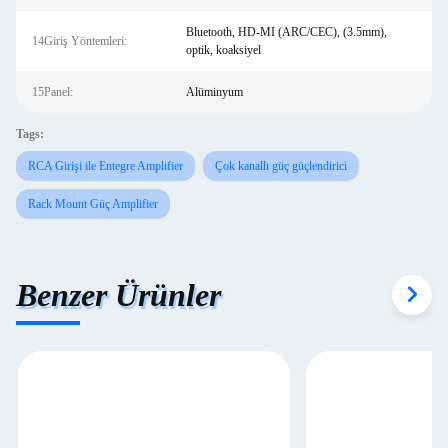
Bluetooth, HD-MI (ARC/CEC), (3.5mm),
14Giriş Yöntemleri:
optik, koaksiyel
15Panel:
Alüminyum
Tags:
RCA Girişi ile Entegre Amplifier
Çok kanallı güç güçlendirici
Rack Mount Güç Amplifier
Benzer Ürünler