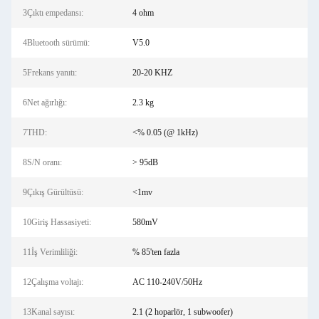
3Çıktı empedansı:
4 ohm
4Bluetooth sürümü:
V5.0
5Frekans yanıtı:
20-20 KHZ
6Net ağırlığı:
2.3 kg
7THD:
<% 0.05 (@ 1kHz)
8S/N oranı:
> 95dB
9Çıkış Gürültüsü:
<1mv
10Giriş Hassasiyeti:
580mV
11İş Verimliliği:
% 85'ten fazla
12Çalışma voltajı:
AC 110-240V/50Hz
13Kanal sayısı:
2.1 (2 hoparlör, 1 subwoofer)