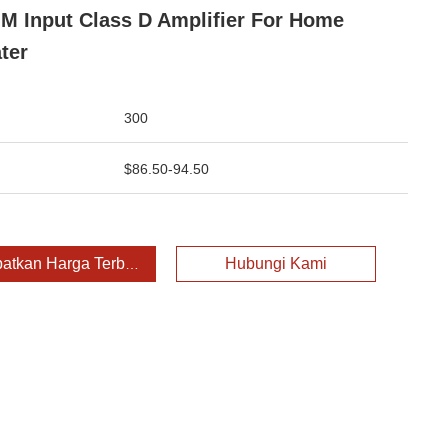
M Input Class D Amplifier For Home
ter
300
$86.50-94.50
atkan Harga Terbaik
Hubungi Kami