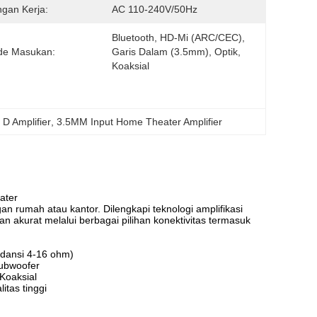
gan Kerja:
AC 110-240V/50Hz
Bluetooth, HD-Mi (ARC/CEC), 
de Masukan:
Garis Dalam (3.5mm), Optik, 
Koaksial
 D Amplifier
, 
3.5MM Input Home Theater Amplifier
ater
n rumah atau kantor. Dilengkapi teknologi amplifikasi
n akurat melalui berbagai pilihan konektivitas termasuk
dansi 4-16 ohm)
subwoofer
Koaksial
tas tinggi