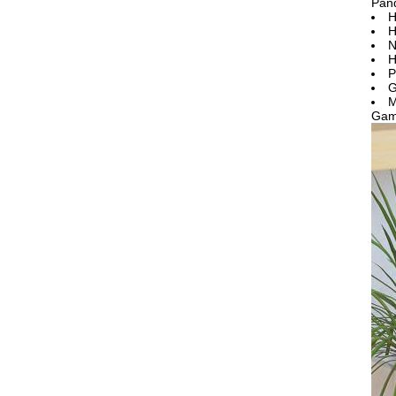
Pan
H
H
N
H
P
G
M
Gam