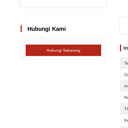
Hubungi Kami
I
Hubungi Sekarang
T
D
I
R
T
K