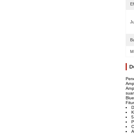
Ef
J
B
M
D
Pen
Ampl
Ampl
suar
Blue
Fitu
D
K
5
P
C
A