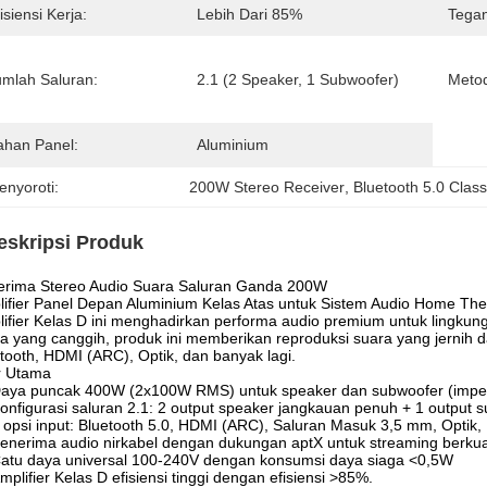
isiensi Kerja:
Lebih Dari 85%
Tegan
umlah Saluran:
2.1 (2 Speaker, 1 Subwoofer)
Meto
ahan Panel:
Aluminium
enyoroti:
200W Stereo Receiver
, 
Bluetooth 5.0 Class
eskripsi Produk
erima Stereo Audio Suara Saluran Ganda 200W
ifier Panel Depan Aluminium Kelas Atas untuk Sistem Audio Home The
ifier Kelas D ini menghadirkan performa audio premium untuk lingkunga
a yang canggih, produk ini memberikan reproduksi suara yang jernih da
tooth, HDMI (ARC), Optik, dan banyak lagi.
r Utama
aya puncak 400W (2x100W RMS) untuk speaker dan subwoofer (impe
onfigurasi saluran 2.1: 2 output speaker jangkauan penuh + 1 output 
 opsi input: Bluetooth 5.0, HDMI (ARC), Saluran Masuk 3,5 mm, Optik, 
enerima audio nirkabel dengan dukungan aptX untuk streaming berkuali
atu daya universal 100-240V dengan konsumsi daya siaga <0,5W
mplifier Kelas D efisiensi tinggi dengan efisiensi >85%.