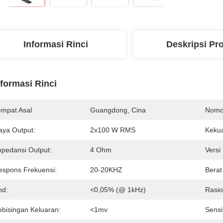
Informasi Rinci
Deskripsi Pr
nformasi Rinci
empat Asal
Guangdong, Cina
Nomo
aya Output:
2x100 W RMS
Kekua
mpedansi Output:
4 Ohm
Versi
espons Frekuensi:
20-20KHZ
Berat
hd:
<0,05% (@ 1kHz)
Rasio
ebisingan Keluaran:
<1mv
Sensi