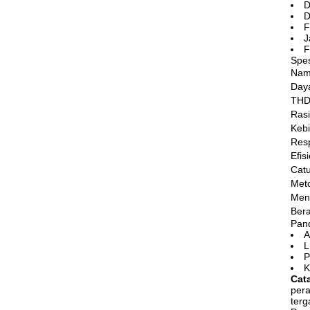
D
D
F
J
F
Spes
Nam
Day
TH
Rasi
Kebi
Res
Efis
Cat
Met
Men
Bera
Pan
A
L
P
K
Cat
pera
terg