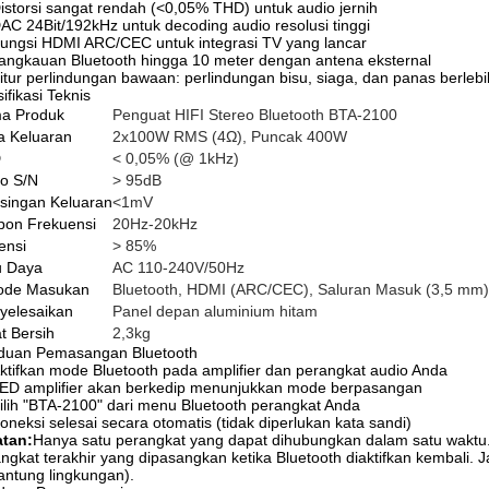
istorsi sangat rendah (<0,05% THD) untuk audio jernih
AC 24Bit/192kHz untuk decoding audio resolusi tinggi
ungsi HDMI ARC/CEC untuk integrasi TV yang lancar
angkauan Bluetooth hingga 10 meter dengan antena eksternal
itur perlindungan bawaan: perlindungan bisu, siaga, dan panas berlebi
ifikasi Teknis
a Produk
Penguat HIFI Stereo Bluetooth BTA-2100
a Keluaran
2x100W RMS (4Ω), Puncak 400W
D
< 0,05% (@ 1kHz)
o S/N
> 95dB
singan Keluaran
<1mV
pon Frekuensi
20Hz-20kHz
iensi
> 85%
u Daya
AC 110-240V/50Hz
ode Masukan
Bluetooth, HDMI (ARC/CEC), Saluran Masuk (3,5 mm),
yelesaikan
Panel depan aluminium hitam
t Bersih
2,3kg
duan Pemasangan Bluetooth
ktifkan mode Bluetooth pada amplifier dan perangkat audio Anda
ED amplifier akan berkedip menunjukkan mode berpasangan
ilih "BTA-2100" dari menu Bluetooth perangkat Anda
oneksi selesai secara otomatis (tidak diperlukan kata sandi)
atan:
Hanya satu perangkat yang dapat dihubungkan dalam satu waktu.
ngkat terakhir yang dipasangkan ketika Bluetooth diaktifkan kembali
antung lingkungan).