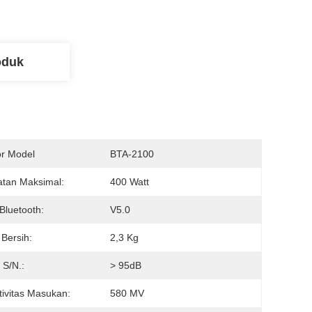
oduk
r Model
BTA-2100
tan Maksimal:
400 Watt
 Bluetooth:
V5.0
 Bersih:
2,3 Kg
 S/N.:
> 95dB
tivitas Masukan:
580 MV