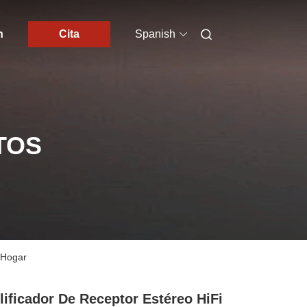
n
Cita
Spanish
TOS
l Hogar
ificador De Receptor Estéreo HiFi