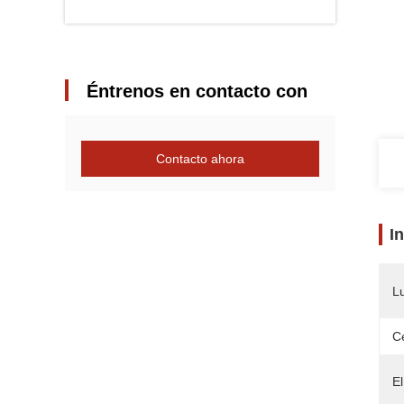
Éntrenos en contacto con
Contacto ahora
I
L
Ce
El