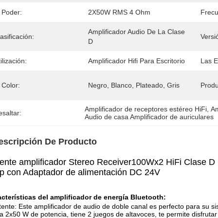
 Poder:
2X50W RMS 4 Ohm
Frecu
Amplificador Audio De La Clase 
asificación:
Versi
D
ilización:
Amplificador Hifi Para Escritorio
Las E
 Color:
Negro, Blanco, Plateado, Gris
Produ
Amplificador de receptores estéreo HiFi
, 
Am
saltar:
Audio de casa Amplificador de auriculares
escripción De Producto
ente amplificador Stereo Receiver100Wx2 HiFi Clase D 
 con Adaptador de alimentación DC 24V
cterísticas del amplificador de energía Bluetooth:
tente: Este amplificador de audio de doble canal es perfecto para su s
a 2x50 W de potencia, tiene 2 juegos de altavoces, te permite disfrutar