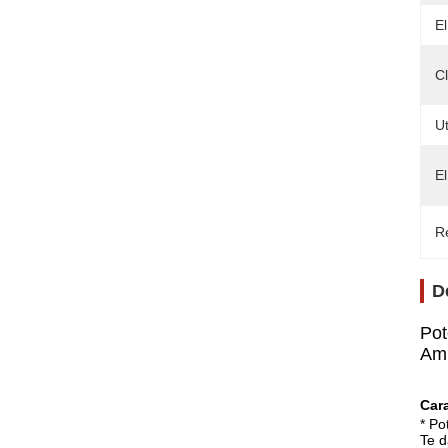
El
Cl
Ut
El
Re
D
Pot
Amp
Cara
* Po
Te d