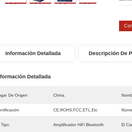
Con
Información Detallada
Descripción De 
nformación Detallada
ugar De Origen
China.
Nomb
rtificación
CE,ROHS,FCC,ETL,etc
Núme
 Tipo:
Amplificador HiFi Bluetooth
El Ca