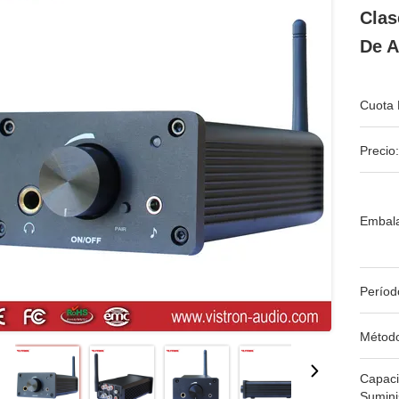
Clas
De A
Cuota 
Precio:
Embala
Períod
Métod
Capac
Sumini