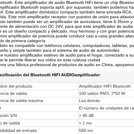
uetooth: Este amplificador de audio Bluetooth HiFi tiene un chip Bluet
mplificador Bluetooth soporta aptX, por supuesto, también podemos h
A: Este amplificador doméstico compacto también tiene entrada RCA.
lida: Este mini amplificador receptor con puestos de unión para altavo
esto también puede ser un amplificador de auriculares, tiene 6.35mm y
ente de alimentación con DC 24V, para que este amplificador de audio 
e es un diseño compacto y delicado, muy hermoso y con gran potencia
 mini amplificador de potencia puede conducir casi a casa grandes alt
do de primera categoría.
ién es compatible con teléfonos celulares, computadoras, tabletas, por
eño y simple también para el sistema de audio de automóviles.
ice nuestro amplificador estéreo de audio para el hogar, conectado a s
ue le permite liberar sus oídos en esta ruidosa ciudad.
os una fábrica profesional de productos de audio en China, apoyamo
ecificación del Bluetooth HIFI AUDIO
amplificador
bre del producto
Amplificador HIFI Bluetooth
ncia de salida
100 vatios RMS, 2*50 W
encia de salida máxima
Las demás:
D
El número de unidades de ra
ación S/N
> 95 dB
o de salida
< 1 mv
ibilidad de entrada
580 mv