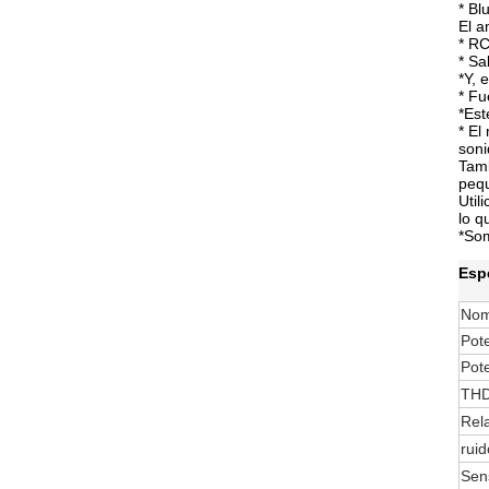
* Bl
El a
* RC
* Sa
*Y, 
* Fu
*Est
* El
soni
Tamb
pequ
Util
lo q
*Som
Esp
Nom
Pote
Pot
TH
Rel
ruid
Sens