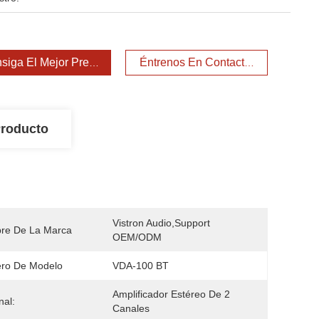
siga El Mejor Precio
Éntrenos En Contacto Con
Producto
Vistron Audio,support 
re De La Marca
OEM/ODM
ro De Modelo
VDA-100 BT
Amplificador Estéreo De 2 
nal:
Canales