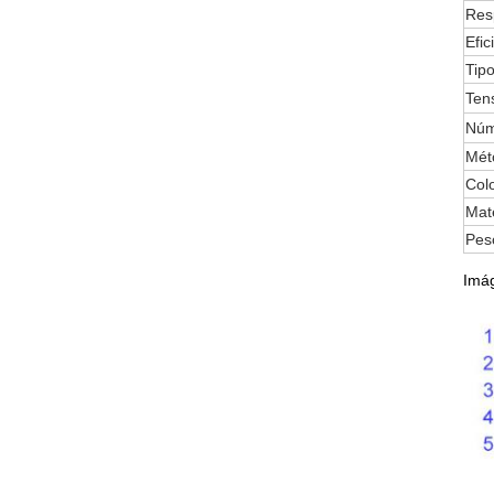
Res
Efic
Tipo
Tens
Núm
Mét
Col
Mate
Pes
Imág