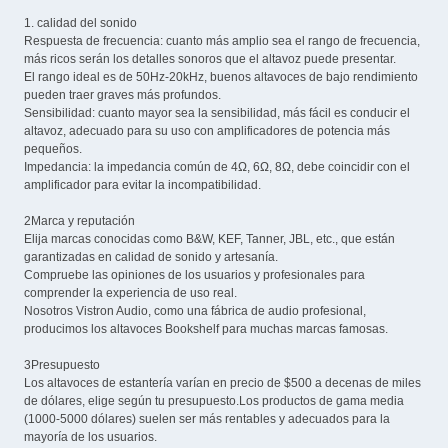
1. calidad del sonido
Respuesta de frecuencia: cuanto más amplio sea el rango de frecuencia,
más ricos serán los detalles sonoros que el altavoz puede presentar.
El rango ideal es de 50Hz-20kHz, buenos altavoces de bajo rendimiento
pueden traer graves más profundos.
Sensibilidad: cuanto mayor sea la sensibilidad, más fácil es conducir el
altavoz, adecuado para su uso con amplificadores de potencia más
pequeños.
Impedancia: la impedancia común de 4Ω, 6Ω, 8Ω, debe coincidir con el
amplificador para evitar la incompatibilidad.
2Marca y reputación
Elija marcas conocidas como B&W, KEF, Tanner, JBL, etc., que están
garantizadas en calidad de sonido y artesanía.
Compruebe las opiniones de los usuarios y profesionales para
comprender la experiencia de uso real.
Nosotros Vistron Audio, como una fábrica de audio profesional,
producimos los altavoces Bookshelf para muchas marcas famosas.
3Presupuesto
Los altavoces de estantería varían en precio de $500 a decenas de miles
de dólares, elige según tu presupuesto.Los productos de gama media
(1000-5000 dólares) suelen ser más rentables y adecuados para la
mayoría de los usuarios.