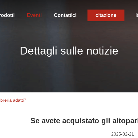
rodotti
Eventi
Contattici
citazione
I
Dettagli sulle notizie
ibreria adatti?
Se avete acquistato gli altoparl
2025-02-21