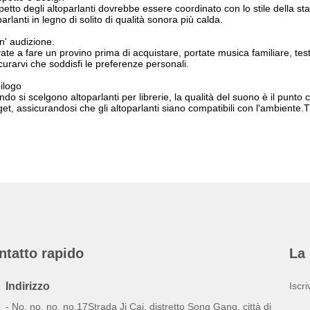
petto degli altoparlanti dovrebbe essere coordinato con lo stile della s
parlanti in legno di solito di qualità sonora più calda.
n' audizione.
ate a fare un provino prima di acquistare, portate musica familiare, testa
curarvi che soddisfi le preferenze personali.
ilogo
do si scelgono altoparlanti per librerie, la qualità del suono è il punto
et, assicurandosi che gli altoparlanti siano compatibili con l'ambiente.T
ntatto rapido
La 
Indirizzo
Iscri
- No, no, no, no.17Strada Ji Cai, distretto Song Gang, città di