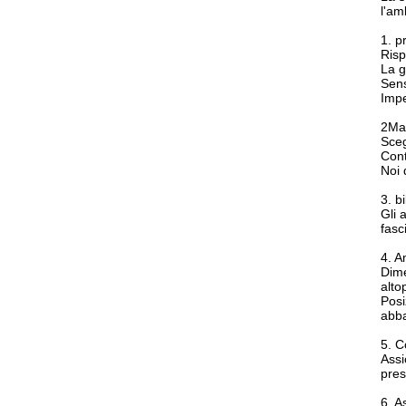
l'am
1. p
Risp
La g
Sens
Impe
2Mar
Sceg
Cont
Noi 
3. b
Gli 
fasc
4. A
Dime
alto
Posi
abba
5. C
Assi
pres
6. A