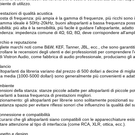
biente di utilizzo.
restazioni di qualità acustica
osta di frequenza: più ampia è la gamma di frequenze, più ricchi sono i 
amma ideale è 50Hz-20kHz, buoni altoparlanti a bassa frequenza posso
ibilità: più alta è la sensibilità, più facile è guidare l'altoparlante, adatt
denza: impedenza comune di 4Ω, 6Ω, 8Ω, deve corrispondere all'amplifi
chio e reputazione
liete marchi noti come B&W, KEF, Tanner, JBL, ecc., che sono garantiti 
rollare le recensioni degli utenti e dei professionisti per comprendere l'
di Vistron Audio, come fabbrica di audio professionale, produciamo gli a
ilancio
altoparlanti da libreria variano dal prezzo di 500 dollari a decine di miglia
ia media (1000-5000 dollari) sono generalmente più convenienti e adatti
mbiente
nsioni della stanza: stanze piccole adatte per altoparlanti di piccole 
parlanti a bassa frequenza di prestazioni migliori.
zionamento: gli altoparlanti per librerie sono solitamente posizionati su 
stanza spazio per evitare riflessi sonori che influenzino la qualità del 
onnessione e compatibilità
curarsi che gli altoparlanti siano compatibili con le apparecchiature esis
tare attenzione al tipo di interfaccia (come RCA, XLR, ottica, ecc.).
spetto e design