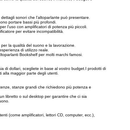
dettagli sonori che l'altoparlante può presentare.
no portare bassi più profondi.
o per l'uso con amplificatori di potenza più piccoli.
catore per evitare incompatibilità.
per la qualità del suono e la lavorazione.
esperienza di utilizzo reale.
ltoparlanti Bookshelf per molti marchi famosi.
ia di dollari, scegliete in base al vostro budget.I prodotti di
 alla maggior parte degli utenti.
potenze, stanze grandi che richiedono più potenza e
un libretto o sul desktop per garantire che ci sia
suono.
tenti (come amplificatori, lettori CD, computer, ecc.),