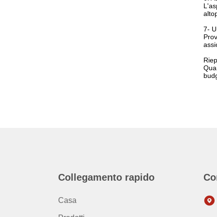
L'as
alto
7- U
Prov
assi
Riep
Quan
budg
Collegamento rapido
Co
Casa