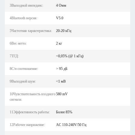
3Выходной импеданс:
4 Омм
4Bluetooth версия:
V5.0
5Частотная характеристика:
20-20 кГц
6Вес нетто:
2 кг
7ТГД:
<0,05% (@ 1 кГц)
8С/н соотношение:
> 95 дБ
9Выходной шум:
<1 мВ
10Чувствительность входного
580 mV
сигнала:
11Эффективность работы:
Более 85%
12Рабочее напряжение:
AC 110-240V/50 Гц