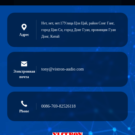
Нет, нет, нет.17Улица Цзи Цай, район Сонг Ганг,
город Цин Си, город Донг Гуан, провинция Гуан
Адрес
Донг, Китай
tony@vistron-audio.com
Электронная
почта
0086-769-82526118
Phone