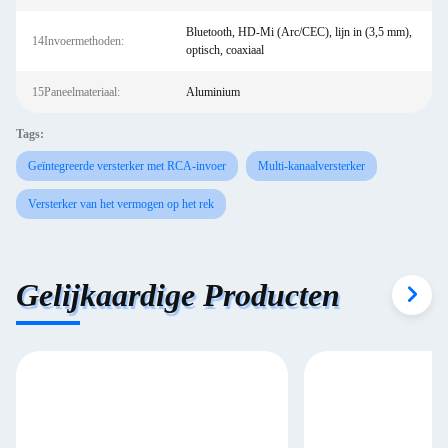
Bluetooth, HD-Mi (Arc/CEC), lijn in (3,5 mm),
14Invoermethoden:
optisch, coaxiaal
15Paneelmateriaal:
Aluminium
Tags:
Geïntegreerde versterker met RCA-invoer
Multi-kanaalversterker
Versterker van het vermogen op het rek
Gelijkaardige Producten