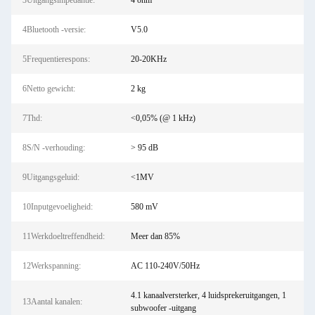
3Uitgangsimpedantie:
4 ohm
4Bluetooth -versie:
V5.0
5Frequentierespons:
20-20KHz
6Netto gewicht:
2 kg
7Thd:
<0,05% (@ 1 kHz)
8S/N -verhouding:
> 95 dB
9Uitgangsgeluid:
<1MV
10Inputgevoeligheid:
580 mV
11Werkdoeltreffendheid:
Meer dan 85%
12Werkspanning:
AC 110-240V/50Hz
4.1 kanaalversterker, 4 luidsprekeruitgangen, 1
13Aantal kanalen:
subwoofer -uitgang