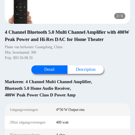
2
/
6
4 Channel Bluetooth 5.0 Multi Channel Amplifier with 400W
Peak Power and Hi-Res DAC for Home Theater
Plaats van herkomst: Guangdong, China
Min. bestelaantal: 300
Prijs: $93.50-98.50
Detail
Description
Markeren:
4 Channel Multi Channel Amplifier
,
Bluetooth 5.0 Home Audio Receiver
,
400W Peak Power Class D Power Amp
1uitgangsvermogen:
4*50 W Output rms
2Max uitgangsvermogen:
400 watt