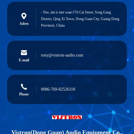
- Nee, dat is niet waar.17Ji Cai Street, Song Gang
District, Qing Xi Town, Dong Guan City, Guang Dong
Adres
Provincie, China
tony@vistron-audio.com
E-mail
0086-769-82526118
Phone
Vistron(Dong Guan) Audio Equipment Co.,