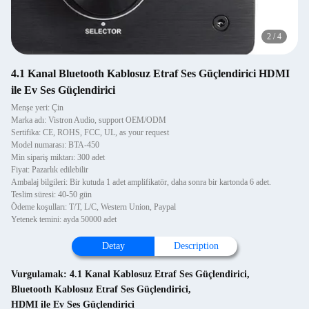
2
/
4
4.1 Kanal Bluetooth Kablosuz Etraf Ses Güçlendirici HDMI
ile Ev Ses Güçlendirici
Menşe yeri: Çin
Marka adı: Vistron Audio, support OEM/ODM
Sertifika: CE, ROHS, FCC, UL, as your request
Model numarası: BTA-450
Min sipariş miktarı: 300 adet
Fiyat: Pazarlık edilebilir
Ambalaj bilgileri: Bir kutuda 1 adet amplifikatör, daha sonra bir kartonda 6 adet.
Teslim süresi: 40-50 gün
Ödeme koşulları: T/T, L/C, Western Union, Paypal
Yetenek temini: ayda 50000 adet
Detay
Description
Vurgulamak:
4.1 Kanal Kablosuz Etraf Ses Güçlendirici
,
Bluetooth Kablosuz Etraf Ses Güçlendirici
,
HDMI ile Ev Ses Güçlendirici