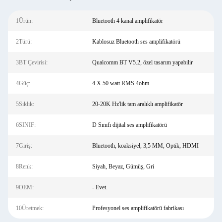
1Ürün:
Bluetooth 4 kanal amplifikatör
2Türü:
Kablosuz Bluetooth ses amplifikatörü
3BT Çevirisi:
Qualcomm BT V5.2, özel tasarım yapabilir
4Güç:
4 X 50 watt RMS 4ohm
5Sıklık:
20-20K Hz'lik tam aralıklı amplifikatör
6SINIF:
D Sınıfı dijital ses amplifikatörü
7Giriş:
Bluetooth, koaksiyel, 3,5 MM, Optik, HDMI
8Renk:
Siyah, Beyaz, Gümüş, Gri
9OEM:
- Evet.
10Üretmek:
Profesyonel ses amplifikatörü fabrikası