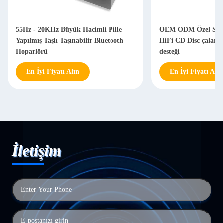
55Hz - 20KHz Büyük Hacimli Pille
OEM ODM Özel Ses H
Yapılmış Taşlı Taşınabilir Bluetooth
HiFi CD Disc çalar 
Hoparlörü
desteği
En İyi Fiyatı Alın
En İyi Fiyatı Alın
İletişim