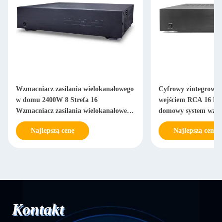
Wzmacniacz zasilania wielokanałowego
Cyfrowy zintegrowa
w domu 2400W 8 Strefa 16
wejściem RCA 16 kan
Wzmacniacz zasilania wielokanałowego
domowy system wzma
w pokoju domowym
Najlepszą cenę
Najlepszą cenę
Kontakt