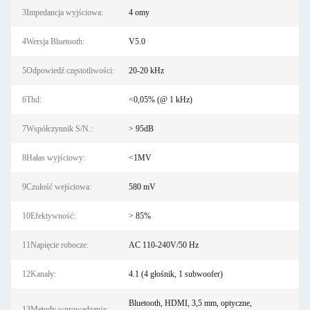
3Impedancja wyjściowa:
4 omy
4Wersja Bluetooth:
V5.0
5Odpowiedź częstotliwości:
20-20 kHz
6Thd:
<0,05% (@ 1 kHz)
7Współczynnik S/N.:
> 95dB
8Hałas wyjściowy:
<1MV
9Czułość wejściowa:
580 mV
10Efektywność:
> 85%
11Napięcie robocze:
AC 110-240V/50 Hz
12Kanały:
4.1 (4 głośnik, 1 subwoofer)
Bluetooth, HDMI, 3,5 mm, optyczne,
13Metody wprowadzania: