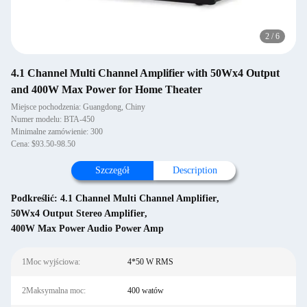
2
/
6
4.1 Channel Multi Channel Amplifier with 50Wx4 Output
and 400W Max Power for Home Theater
Miejsce pochodzenia: Guangdong, Chiny
Numer modelu: BTA-450
Minimalne zamówienie: 300
Cena: $93.50-98.50
Szczegół
Description
Podkreślić:
4.1 Channel Multi Channel Amplifier
,
50Wx4 Output Stereo Amplifier
,
400W Max Power Audio Power Amp
1Moc wyjściowa:
4*50 W RMS
2Maksymalna moc:
400 watów