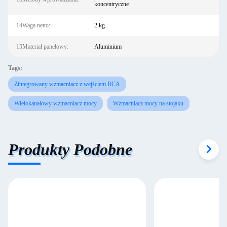
koncentryczne
14Waga netto:
2 kg
15Materiał panelowy:
Aluminium
Tags:
Zintegrowany wzmacniacz z wejściem RCA
Wielokanałowy wzmacniacz mocy
Wzmacniacz mocy na stojaku
Produkty Podobne