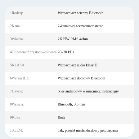
1Rodzaj:
Wzmacniacz ścienny Bluetooth
2Kanał:
2-kanałowy wzmacniacz stereo
3Władza:
2X25W RMS 4ohm
4Odpowiedź częstotliwościowa:
20–20 kHz
5KLASA:
Wzmacniacz audio klasy D
6Wersja B.T:
Wzmacniacz domowy Bluetooth
7Użycie:
Niestandardowy wzmacniacz instalacyjny
8Wejścia:
Bluetooth, 3,5 mm
9Kolor:
Biały
10OEM:
Tak, projekt niestandardowy jako żądanie