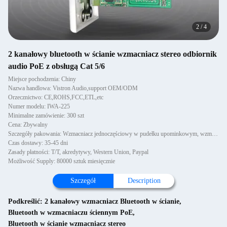
2
/
4
2 kanałowy bluetooth w ścianie wzmacniacz stereo odbiornik
audio PoE z obsługą Cat 5/6
Miejsce pochodzenia: Chiny
Nazwa handlowa: Vistron Audio,support OEM/ODM
Orzecznictwo: CE,ROHS,FCC,ETL,etc
Numer modelu: IWA-225
Minimalne zamówienie: 300 szt
Cena: Zbywalny
Szczegóły pakowania: Wzmacniacz jednoczęściowy w pudełku upominkowym, wzmacniacz 6 sztuk w kartonie
Czas dostawy: 35-45 dni
Zasady płatności: T/T, akredytywy, Western Union, Paypal
Możliwość Supply: 80000 sztuk miesięcznie
Szczegół
Description
Podkreślić:
2 kanałowy wzmacniacz Bluetooth w ścianie
,
Bluetooth w wzmacniaczu ściennym PoE
,
Bluetooth w ścianie wzmacniacz stereo