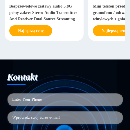
Bezprzewodowe zestawy audio 5.8G
Mini telefon przedw
pełny zakres Stereo Audio Transmitter
gramofonu / odtwarz
And Receiver Dual Source Streaming
winylowych z gniaz
Audio Adapter
słuchawkowym RCA
Najlepszą cenę
Najlepszą cenę
Kontakt