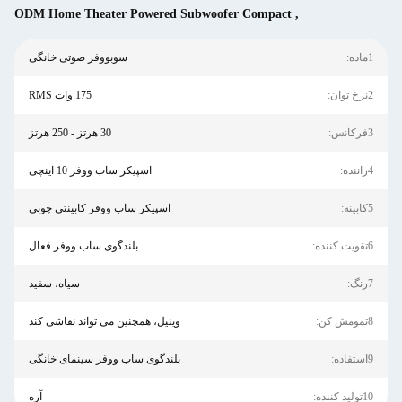
ODM Home Theater Powered Subwoofer Compact
,
1ماده:
سوبووفر صوتی خانگی
2نرخ توان:
175 وات RMS
3فرکانس:
30 هرتز - 250 هرتز
4راننده:
اسپیکر ساب ووفر 10 اینچی
5کابینه:
اسپیکر ساب ووفر کابینتی چوبی
6تقویت کننده:
بلندگوی ساب ووفر فعال
7رنگ:
سیاه، سفید
8تمومش کن:
وینیل، همچنین می تواند نقاشی کند
9استفاده:
بلندگوی ساب ووفر سینمای خانگی
10تولید کننده:
آره