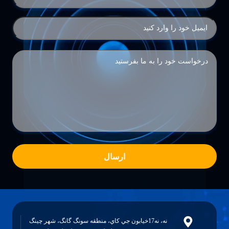
ارسال
نه، نه17خيابون جي کاي، منطقه سونگ گانگ، شهر چينگ