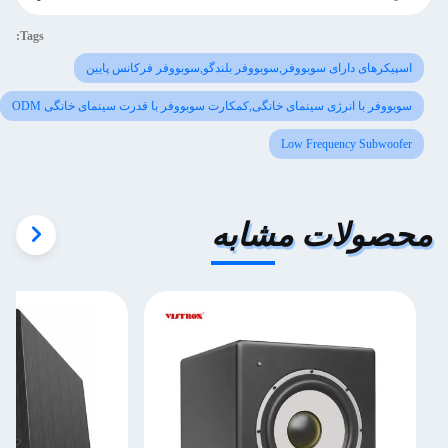
Tags:
اسپیکرهای دارای سوبووفر,سوبووفر بلندگو,سوبووفر فرکانس پایین
سوبووفر با انرژی سینمای خانگی,کمکارت سوبووفر با قدرت سینمای خانگی ODM
Low Frequency Subwoofer
محصولات مشابه