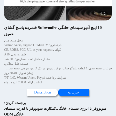
4
/
2
10 اینچ آدیو سینمای خانگی Subwoofer فشرده پاسخ گشای
عمیق
محل منبع: چین
نام تجاری: Vistron Audio, support OEM/ODM
گواهی: CE, ROHS, FCC, UL, as your request
شماره مدل: A10
مقدار حداقل تعداد سفارش: 200 عدد
قیمت: قابل مذاکره
جزئیات بسته بندی: 1 قطعه بلندگو ساب ووفر، سپس در یک کارتن بیرونی بسته بندی شده است.
زمان تحویل: 40-50 روز
شرایط پرداخت: T/T، L/C، Western Union، Paypal
قابلیت ارائه: 20000 عدد در ماه
جزئیات
Description
برجسته کردن:
سوبووفر با انرژی سینمای خانگی,کمکارت سوبووفر با قدرت سینمای
خانگی ODM