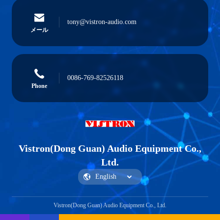
tony@vistron-audio.com
メール
0086-769-82526118
Phone
Vistron(Dong Guan) Audio Equipment Co.,
Ltd.
Vistron(Dong Guan) Audio Equipment Co., Ltd.