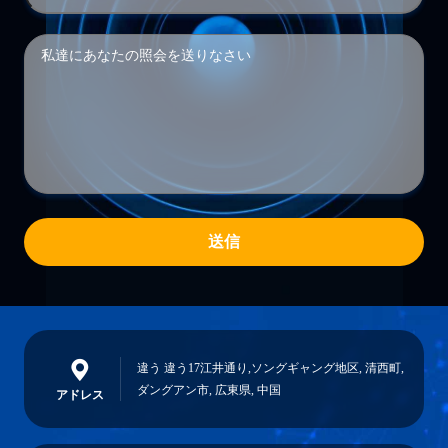
送信
違う 違う17江井通り,ソングギャング地区, 清西町,
ダングアン市, 広東県, 中国
アドレス