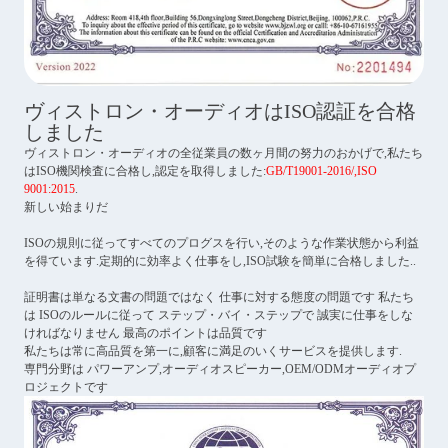
ヴィストロン・オーディオはISO認証を合格
しました
ヴィストロン・オーディオの全従業員の数ヶ月間の努力のおかげで,私たち
はISO機関検査に合格し,認定を取得しました:
GB/T19001-2016/,ISO
9001:2015
.
新しい始まりだ
ISOの規則に従ってすべてのプログスを行い,そのような作業状態から利益
を得ています.定期的に効率よく仕事をし,ISO試験を簡単に合格しました..
証明書は単なる文書の問題ではなく 仕事に対する態度の問題です 私たち
は ISOのルールに従って ステップ・バイ・ステップで 誠実に仕事をしな
ければなりません 最高のポイントは品質です
私たちは常に高品質を第一に,顧客に満足のいくサービスを提供します.
専門分野は パワーアンプ,オーディオスピーカー,OEM/ODMオーディオプ
ロジェクトです