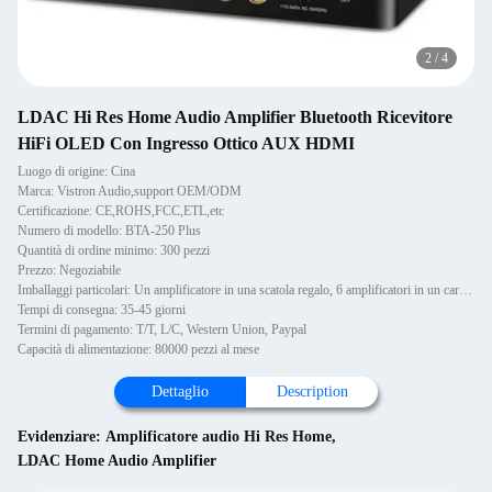
2
/
4
LDAC Hi Res Home Audio Amplifier Bluetooth Ricevitore
HiFi OLED Con Ingresso Ottico AUX HDMI
Luogo di origine: Cina
Marca: Vistron Audio,support OEM/ODM
Certificazione: CE,ROHS,FCC,ETL,etc
Numero di modello: BTA-250 Plus
Quantità di ordine minimo: 300 pezzi
Prezzo: Negoziabile
Imballaggi particolari: Un amplificatore in una scatola regalo, 6 amplificatori in un cartone
Tempi di consegna: 35-45 giorni
Termini di pagamento: T/T, L/C, Western Union, Paypal
Capacità di alimentazione: 80000 pezzi al mese
Dettaglio
Description
Evidenziare:
Amplificatore audio Hi Res Home
,
LDAC Home Audio Amplifier