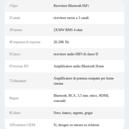
1Tipo:
Ricevitore Bluetooth HiFi
2Canale:
ricevitore stereo a 2 canali
3Potenza:
2X50W RMS 4 ohm
4Frequenza di risposta:
20-20K Hz
5Classe:
ricevitore audio HIFI di classe D
6Versione BT:
Amplificatore audio Bluetooth Home
Amplificatore di potenza compatto per home
7Utilizzatori:
cinema
Bluetooth, RCA, 3,5 mm, ottico, HDMI,
8Input:
coassiale
9Colore:
Nero, bianco, argento, grigio
10Produttori OEM:
Sì, disegno su misura su richiesta