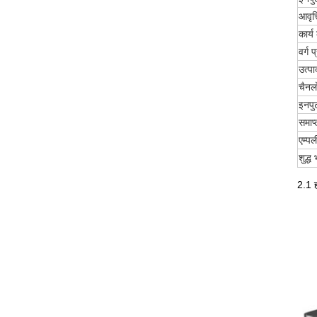
आवृत्
कार्
वर्ग 
उत्पा
चैनलो
इनपुट
समाप्
एम्प
शुद्ध 
2.1 ह