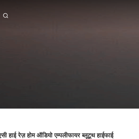
सी हाई रेज़ होम ऑडियो एम्पलीफायर ब्लूटूथ हाईफाई