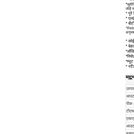
*
सुपी
जोड़ें
* पूर
* एल
* बी
*Rebir
अनुभव 
* को
* बेह
*ऑडि
*रिम
*म्यू
* स्ट
ब्लूट
उत्प
आउटप
पीक 
टीएच
एस/ए
आउटप
इनपु