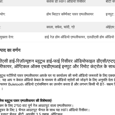
षा:
क्लास डी HIFI ऑडियो रिसीवर
बीटी स
रयोग:
होम थिएटर कॉम्पैक्ट पावर एम्पलीफायर
इनपुट:
:
काला, सफेद, चांदी, ग्रे
ओईएम:
रमुखता देना:
हाई रेज़ होम ऑडियो एम्पलीफायर
, 
एलडीएसी होम ऑडियो 
्पाद का वर्णन
ीएसी हाई-रिज़ॉल्यूशन ब्लूटूथ हाई-फाई रिसीवर ऑडियोफाइल डीएसी/एप्ट
पलीफायर, ऑप्टिकल ऑक्स एचडीएमआई इनपुट और रिमोट कंट्रोल के स
लूटूथ स्टीरियो पावर एम्पलीफायर आपके घर या कार्यालय की सभी ऑडियो जरूरतों के लिए ए
ै. यह आप न केवल ऑडियो केबल के माध्यम से ऑडियो स्रोतों को जोड़ने के लिए अनुमति देता ह
लीफायर Buletooth ऑडियो ट्रांसमिशन का उपयोग करता है और लगभग किसी भी BT- सक्षम डि
 ।
ेस ब्लूटूथ पावर एम्पलीफायर की विशेषताएंः
ीकर के लिए 2*50 वाट पूर्ण रेंज आउटपुट वाला एम्पलीफायर।
वूफर के लिए 1 चैनल आउटपुट चैनल के साथ यह HIFI ऑडियो रिसीवर।
र इनपुट चैनल: बीटी, आरसीए,3.5 एमएम, ऑप्टिकल