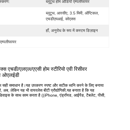
ंस्करण:
ब्लूटूथ होम ऑडियो एम्पलीफायर
ब्लूटूथ, आरसीए, 3.5 मिमी, ऑप्टिकल, 
एचडीएमआई, कोएक्स
हाँ, अनुरोध के रूप में कस्टम डिज़ाइन
एम्पलीफायर
एक्स एचडी/एलएल/एएसी होम स्टीरियो एवी रिसीवर
ाथ ओएलईडी
कदम सही समाधान है।यह उपकरण स्पष्ट और सटीक ध्वनि करने के लिए बनाया
ै, अब, लेकिन यह भी वायरलेस बीटी प्रौद्योगिकी,यह बनाता है कि यह
वाइस के साथ काम करता है ((iPhone, एंड्रॉयड, आईपैड, टैबलेट, पीसी,