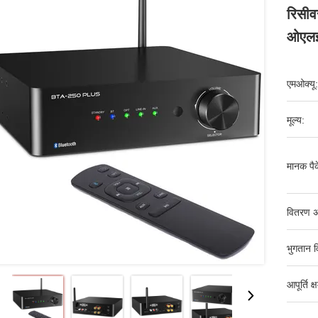
रिसी
ओएलई
एमओक्यू:
मूल्य:
मानक पैक
वितरण अ
भुगतान व
आपूर्ति क्