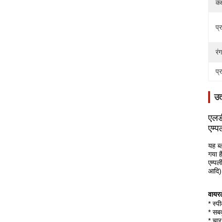
कक्
प्
रंग
प्
उत
एलड
एम्
यह ब्
गया ह
एम्प
आदि)
वायरल
* स्प
* सब
* चा