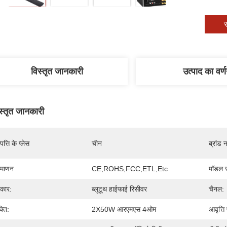
स
विस्तृत जानकारी
उत्पाद का वर्
स्तृत जानकारी
पत्ति के प्लेस
चीन
ब्रांड 
रमाणन
CE,ROHS,FCC,ETL,etc
मॉडल स
रकार:
ब्लूटूथ हाईफाई रिसीवर
चैनल:
्ति:
2X50W आरएमएस 4ओम
आवृत्ति