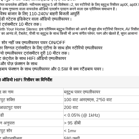
रियर वायरलेस ऑडियोः नवीनतम ब्लूटूथ 5 की विशेषता।2, घर स्टीरियो के लिए ब्लूटूथ रिसीवर aptX, aptX 
 जो उच्च गुणवत्ता वाला वायरलेस ऑडियो प्रदर्शन प्रदान करने वाला एक प्रीमियम समाधान है।
े विश्व बाजार के लिए 110-240V बाहरी बिजली आपूर्ति
ईडी स्टेटस इंडिकेटर वाला ऑडियो एम्पलीफायर।
टी ट्रांसमीटर 10 मीटर तक।
th Your Home Stereo: इस प्रीमियम ब्लूटूथ रिसीवर को अपने मौजूदा होम स्टीरियो सिस्टम, AV रिसीवर या 
का आनंद लें, टैबलेट, पीसी या ब्लूटूथ के साथ किसी भी अन्य संगीत प्लेयर. प्लग और खेलते हैं, सुपर आसान!
ई शोर नहीं जब एम्पलीफायर पावर ON/OFF
तर सिग्नल ट्रांसमीटर के लिए एंटीना के साथ होम स्टीरियो एम्पलीफायर
यो एम्पलीफायर ट्रांसमीटर दूरी 10 मीटर तक।
ोट कंट्रोल के साथ HIFI ऑडियो एम्पलीफायर
ट और पोज़ फ़ंक्शन के साथ
ैंडबाय फंक्शन के साथ एम्पलीफायर और 0.5W से कम स्टैंडबाय पावर।
ूथ ऑडियो HIFI रिसीवर का विनिर्देश
ाद का नाम
ब्लूटूथ पावर एम्पलीफायर
ुट शक्ति
100 वाट आरएमएस, 2*50 वाट
आउटपुट पावर
200 वाट
डी
< 0.05% (@ 1kHz)
न अनुपात
> 95 डीबी
ुट शोर
< 1mv
ट संवेदनशीलता
580 एमवी