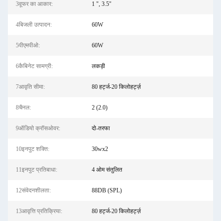
3वूफर का आकार:
1 ", 3.5"
4बिजली उत्पादन:
60W
5पीएमपीओ:
60W
6कैबिनेट सामग्री:
लकड़ी
7आवृति सीमा:
80 हर्ट्ज-20 किलोहर्ट्ज़
8चैनल:
2 (2.0)
9ऑडियो क्रॉसओवर:
दो-तरफा
10इनपुट शक्ति:
30wx2
11इनपुट प्रतिबाधा:
4 ओम संतुलित
12संवेदनशीलता:
88DB (SPL)
13आवृत्ति प्रतिक्रिया:
80 हर्ट्ज-20 किलोहर्ट्ज़