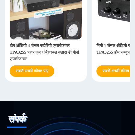
होम ऑडियो 4 चैनल स्टीरियो एम्पलीफायर
मिनी 1 चैनल ऑडियो पावर 
TPA3255 पावर एम्प / ब्रिजबल क्लास डी मोनो
TPA3255 होम सबवूफर ए
एम्पलीफायर
सबसे अच्छी कीमत पाएं
सबसे अच्छी कीमत पाएं
संपर्क