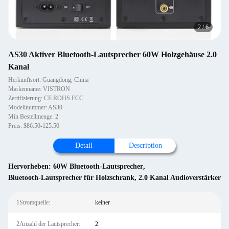
2
/
6
AS30 Aktiver Bluetooth-Lautsprecher 60W Holzgehäuse 2.0
Kanal
Herkunftsort: Guangdong, China
Markenname: VISTRON
Zertifizierung: CE ROHS FCC
Modellnummer: AS30
Min Bestellmenge: 2
Preis: $86.50-125.50
Detail
Description
Hervorheben:
60W Bluetooth-Lautsprecher
,
Bluetooth-Lautsprecher für Holzschrank
,
2.0 Kanal Audioverstärker
1Stromquelle:
keiner
2Anzahl der Lautsprecher:
2