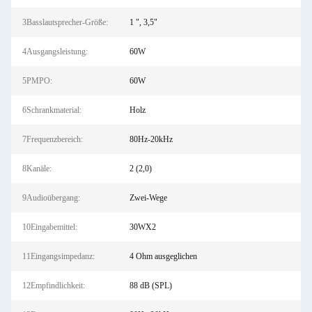
3Basslautsprecher-Größe:
1 ", 3,5"
4Ausgangsleistung:
60W
5PMPO:
60W
6Schrankmaterial:
Holz
7Frequenzbereich:
80Hz-20kHz
8Kanäle:
2 (2,0)
9Audioübergang:
Zwei-Wege
10Eingabemittel:
30WX2
11Eingangsimpedanz:
4 Ohm ausgeglichen
12Empfindlichkeit:
88 dB (SPL)