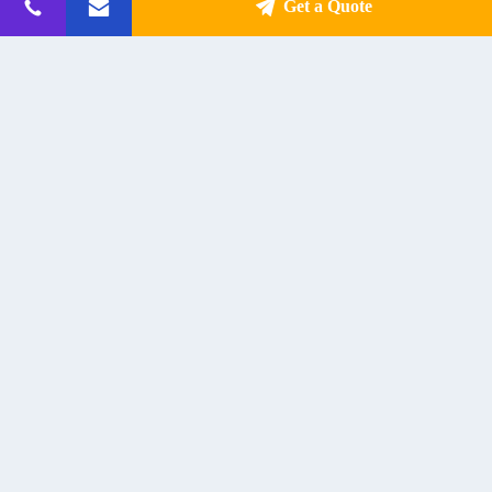
Get a Quote
500W हाई-फाई ऑडियो पावर एम्पलीफायर
हाय-फाई स्टीरियो रिसीवर वायरलेस ऑडियो
ब्लूटूथ 5.0 एप्टएक्स एएसी एसबीसी हाई-रिज़
एम्पलीफायर डीएसी ब्लूटूथ एकीकृत डिजिटल
स्टीरियो वायरलेस रिसीवर
पावर एम्पलीफायर
Get Best Price
Get Best Price
संपर्क