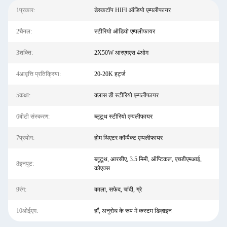
1प्रकार:
डेस्कटॉप HIFI ऑडियो एम्पलीफायर
2चैनल:
स्टीरियो ऑडियो एम्पलीफायर
3शक्ति:
2X50W आरएमएस 4ओम
4आवृत्ति प्रतिक्रिया:
20-20K हर्ट्ज
5कक्षा:
क्लास डी स्टीरियो एम्पलीफायर
6बीटी संस्करण:
ब्लूटूथ स्टीरियो एम्पलीफायर
7प्रयोग:
होम थिएटर कॉम्पैक्ट एम्पलीफायर
ब्लूटूथ, आरसीए, 3.5 मिमी, ऑप्टिकल, एचडीएमआई,
8इनपुट:
कोएक्स
9रंग:
काला, सफेद, चांदी, ग्रे
10ओईएम:
हाँ, अनुरोध के रूप में कस्टम डिज़ाइन