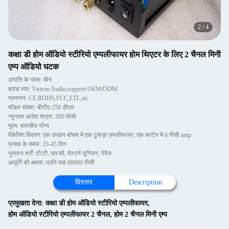
2
/
4
कक्षा डी होम ऑडियो स्टीरियो एम्पलीफायर होम थिएटर के लिए 2 चैनल मिनी
एम्प ऑडियो घटक
उत्पत्ति के प्लेस: चीन
ब्रांड नाम: Vistron Audio,support OEM/ODM
प्रमाणन: CE,ROHS,FCC,ETL,etc
मॉडल संख्या: बीटीए-250 डीएस
न्यूनतम आदेश मात्रा: 300 पीसी
मूल्य: बातचीत योग्य
पैकेजिंग विवरण: एक उपहार बॉक्स में एक टुकड़ा एम्पलीफायर, एक कार्टन में 6 पीसी amp
प्रसव के समय: 35-45 दिन
भुगतान शर्तें: टी/टी, एल/सी, वेस्टर्न यूनियन, पेपैल
आपूर्ति की क्षमता: प्रति माह 80000 पीसी
विस्तार
Description
प्रमुखता देना:
कक्षा डी होम ऑडियो स्टीरियो एम्पलीफायर
,
होम ऑडियो स्टीरियो एम्पलीफायर 2 चैनल
,
होम 2 चैनल मिनी एम्प