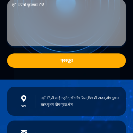
प्रस्तुत
नहीं.17,जी काई स्ट्रीट,सोंग गैंग जिला,चिंग शी टाउन,डोंग गुआन
शहर,गुआंग डोंग प्रांत,चीन
पता