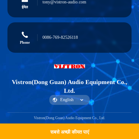
tony@vistron-audio.com
ईमेल
0086-769-82526118
Phone
Vistron(Dong Guan) Audio Equipment Co.,
Ltd.
Vistron(Dong Guan) Audio Equipment Co., Ltd.
सबसे अच्छी कीमत पाएं
Get a Quote