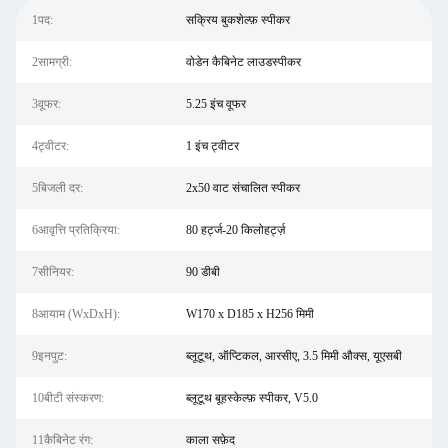
1पद:
सक्रिय बुकशेल्फ़ स्पीकर
2सामग्री:
वोडेन कैबिनेट लाउडस्पीकर
3वूफर:
5.25 इंच वूफर
4ट्वीटर:
1 इंच ट्वीटर
5बिजली दर:
2x50 वाट संचालित स्पीकर
6आवृत्ति प्रतिक्रिया:
80 हर्ट्ज-20 किलोहर्ट्ज़
7सीनियर:
90 डीबी
8आयाम (WxDxH):
W170 x D185 x H256 मिमी
9इनपुट:
ब्लूटूथ, ऑप्टिकल, आरसीए, 3.5 मिमी औक्स, यूएसबी
10बीटी संस्करण:
ब्लूटूथ बूहस्केल्फ़ स्पीकर, V5.0
11कैबिनेट रंग:
काला सफ़ेद