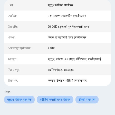
1पद:
ब्लूटूथ ऑडियो एम्प्लीफ़र
2शक्ति:
2 x 100W उच्च शक्ति एम्पलीफायर
3आवृत्ति:
20-20K हर्ट्ज की पूर्ण रेंज एम्पलीफायर
4कक्षा:
क्लास डी स्टीरियो पावर एम्पलीफायर
5आउटपुट प्रतिबाधा:
4 ओम
6इनपुट:
ब्लूटूथ, कॉक्स, 3.5 एमएम, ऑप्टिकल, एचडीएमआई
7आउटपुट:
बाइंडिंग पोस्ट, सबआउट
8समर्थन:
कस्टम डिज़ाइन ऑडियो एम्पलीफायर
Tags:
ब्लूटूथ रिसीवर प्रवर्धक
स्टीरियो एम्पलीफायर रिसीवर
डीएसी पावर एम्प