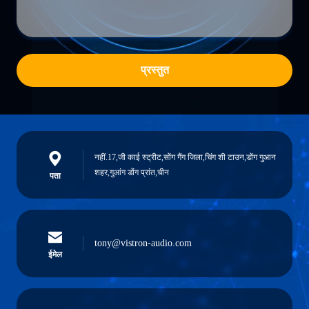
प्रस्तुत
नहीं.17,जी काई स्ट्रीट,सोंग गैंग जिला,चिंग शी टाउन,डोंग गुआन
शहर,गुआंग डोंग प्रांत,चीन
पता
tony@vistron-audio.com
ईमेल