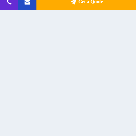
Get a Quote
E606 অ্যাক্টিভ স্টুডিও মনিটর স্পিকার 25Wx2
E404 সক্রিয় স্টুডিও মনিটর স্পিকার 15Wx2
কাঠের ক্যাবিনেট
কাঠের ক্যাবিনেট 4" উফার
Get Best Price
Get Best Price
যোগাযোগ