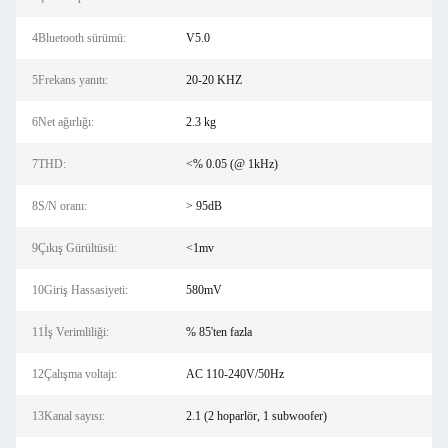
4Bluetooth sürümü:
V5.0
5Frekans yanıtı:
20-20 KHZ
6Net ağırlığı:
2.3 kg
7THD:
<% 0.05 (@ 1kHz)
8S/N oranı:
> 95dB
9Çıkış Gürültüsü:
<1mv
10Giriş Hassasiyeti:
580mV
11İş Verimliliği:
% 85'ten fazla
12Çalışma voltajı:
AC 110-240V/50Hz
13Kanal sayısı:
2.1 (2 hoparlör, 1 subwoofer)