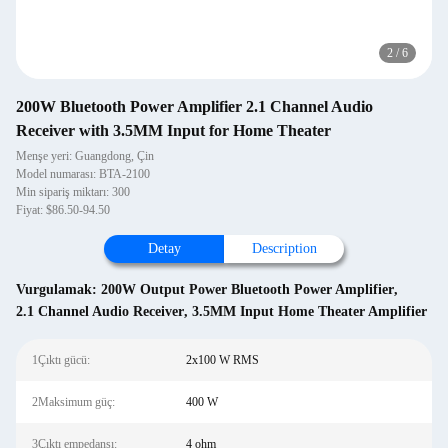
2
/
6
200W Bluetooth Power Amplifier 2.1 Channel Audio
Receiver with 3.5MM Input for Home Theater
Menşe yeri: Guangdong, Çin
Model numarası: BTA-2100
Min sipariş miktarı: 300
Fiyat: $86.50-94.50
Detay
Description
Vurgulamak:
200W Output Power Bluetooth Power Amplifier
,
2.1 Channel Audio Receiver
,
3.5MM Input Home Theater Amplifier
1Çıktı gücü:
2x100 W RMS
2Maksimum güç:
400 W
3Çıktı empedansı:
4 ohm