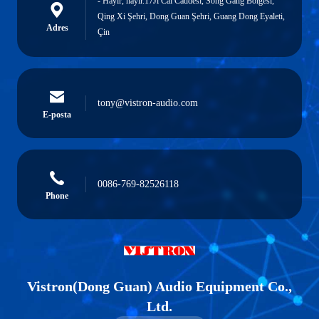
- Hayır, hayır.17Ji Cai Caddesi, Song Gang Bölgesi,
Qing Xi Şehri, Dong Guan Şehri, Guang Dong Eyaleti,
Adres
Çin
tony@vistron-audio.com
E-posta
0086-769-82526118
Phone
Vistron(Dong Guan) Audio Equipment Co.,
Ltd.