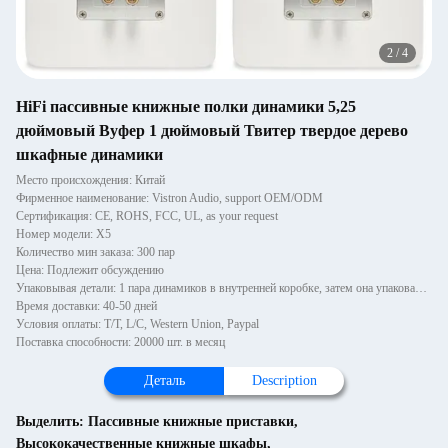
2
/
4
HiFi пассивные книжные полки динамики 5,25
дюймовый Вуфер 1 дюймовый Твитер твердое дерево
шкафные динамики
Место происхождения: Китай
Фирменное наименование: Vistron Audio, support OEM/ODM
Сертификация: CE, ROHS, FCC, UL, as your request
Номер модели: X5
Количество мин заказа: 300 пар
Цена: Подлежит обсуждению
Упаковывая детали: 1 пара динамиков в внутренней коробке, затем она упакована во внешнюю коробку.
Время доставки: 40-50 дней
Условия оплаты: T/T, L/C, Western Union, Paypal
Поставка способности: 20000 шт. в месяц
Деталь
Description
Выделить:
Пассивные книжные приставки
,
Высококачественные книжные шкафы
,